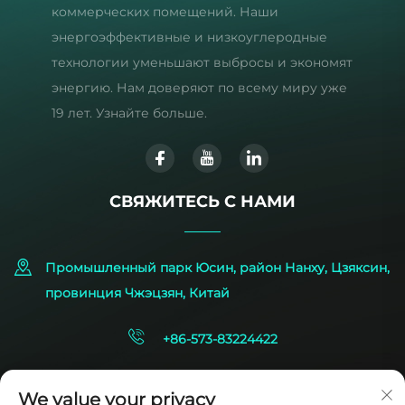
коммерческих помещений. Наши
энергоэффективные и низкоуглеродные
технологии уменьшают выбросы и экономят
энергию. Нам доверяют по всему миру уже
19 лет. Узнайте больше.
СВЯЖИТЕСЬ С НАМИ
Промышленный парк Юсин, район Нанху, Цзяксин,
провинция Чжэцзян, Китай
+86-573-83224422
[email protected]
We value your privacy