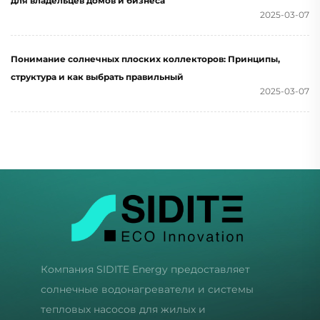
для владельцев домов и бизнеса
Камня Для Отеля
для Дома и
2025-03-07
Коммерции
Понимание солнечных плоских коллекторов: Принципы,
структура и как выбрать правильный
2025-03-07
Компания SIDITE Energy предоставляет
солнечные водонагреватели и системы
тепловых насосов для жилых и