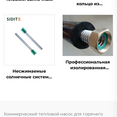
кольцо из
коллектор системы
высокотемпературного
нагрева воды
силиконового
Включает рабочую
каучука для
станцию
солнечных систем
Эффективный
Водонепроницаемая
солнечный коллектор
трубная прокладка
для бака SFB/SFC
Нагревательные
части воды
Профессиональная
изолированная
Несжимаемые
система
солнечные системы
трубопроводов для
отопления
бака солнечного
Магниевый стержень
теплового
Антикоррозийная
коллектора
защита против
Предварительно
накипи
изолированные
Эвакуационные
одинарные
Коммерческий тепловой насос для горячего