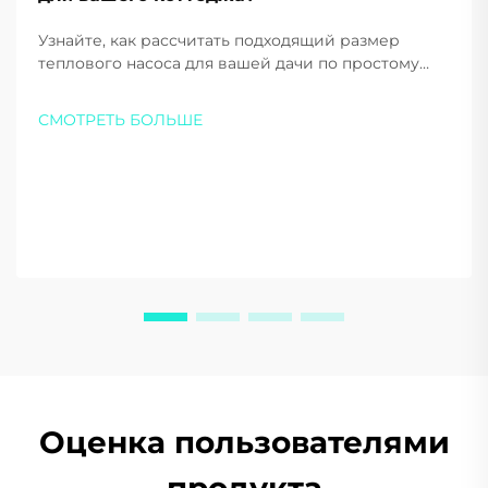
Узнайте, как рассчитать подходящий размер
теплового насоса для вашей дачи по простому
правилу 1 кВт на 8 м². Ознакомьтесь, почему
хладагент R290 обеспечивает превосходную
СМОТРЕТЬ БОЛЬШЕ
эффективность и устойчивость. Получите
бесплатную индивидуальную рекомендацию уже
сегодня.
Оценка пользователями