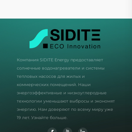
Компания SIDITE Energy предоставляет
солнечные водонагреватели и системы
тепловых насосов для жилых и
коммерческих помещений. Наши
энергоэффективные и низкоуглеродные
технологии уменьшают выбросы и экономят
энергию. Нам доверяют по всему миру уже
19 лет. Узнайте больше.