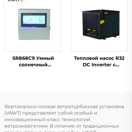
Управление
60°C/75°C
Напорные Медные
Микрокомпьютерное
Змеевики Обмена
Управление
Теплом Косвенный
Энергоэффективная
Наружный
Температура Воды
Самостоятельный
для
Бак для Воды
SR868C9 Умный
Тепловой насос R32
солнечный
DC Inverter с
контроллер Блок
водонагревателем,
управления
экологичный и
дифференциальной
высокопроизводительн
температурой для
система для обогрева
систем с 1
закрытых и открытых
коллектором и 1
плавательных
Вертикально-осевая ветротурбинная установка
баком 4 реле 5
бассейнов
(VAWT) представляет собой особый и
нагревательных
инновационный класс технологий
элементов
ветроэнергетики. В отличие от традиционных