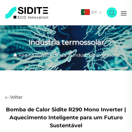
PT
Indústria termossolar
Página Inicial
>
Mídia
>
Indústria termossolar
Voltar
Bomba de Calor Sidite R290 Mono Inverter |
Aquecimento Inteligente para um Futuro
Sustentável