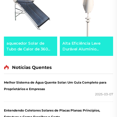
aquecedor Solar de
Alta Eficiência Leve
Tubo de Calor de 360
Durável Alumínio
Litros Alta Pressão
Fundido por Injeção
Exportação para México,
Turbina HAWT Início
Brasil, Espanha, Itália
com Vento Fraco
Notícias Quentes
Opções de 3/5 Pás
Geradores Eólicos
Melhor Sistema de Água Quente Solar: Um Guia Completo para
Proprietários e Empresas
2025-03-07
Entendendo Coletores Solares de Placas Planas: Princípios,
Estrutura e Como Escolher o Certo