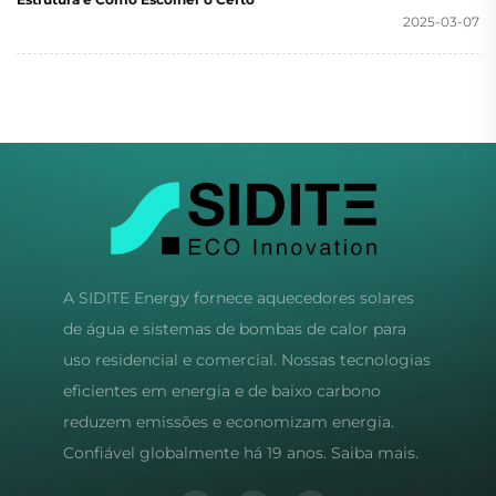
2025-03-07
A SIDITE Energy fornece aquecedores solares
de água e sistemas de bombas de calor para
uso residencial e comercial. Nossas tecnologias
eficientes em energia e de baixo carbono
reduzem emissões e economizam energia.
Confiável globalmente há 19 anos. Saiba mais.