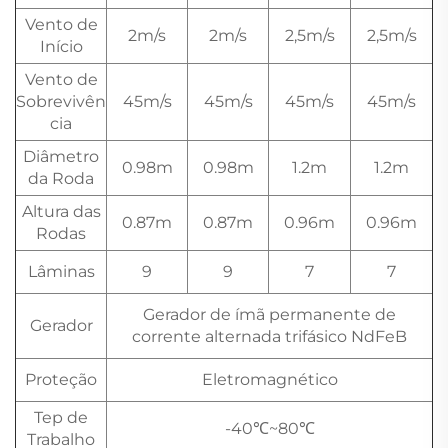
Vento de
2m/s
2m/s
2,5m/s
2,5m/s
Início
Vento de
Sobrevivên
45m/s
45m/s
45m/s
45m/s
cia
Diâmetro
0.98m
0.98m
1.2m
1.2m
da Roda
Altura das
0.87m
0.87m
0.96m
0.96m
Rodas
Lâminas
9
9
7
7
Gerador de ímã permanente de
Gerador
corrente alternada trifásico NdFeB
Proteção
Eletromagnético
Tep de
-40℃~80℃
Trabalho