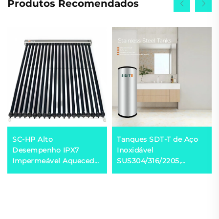
Produtos Recomendados
SC-HP Alto
Tanques SDT-T de Aço
Desempenho IPX7
Inoxidável
Impermeável Aquecedor
SUS304/316/2205,
Solar de Água com
Tanques de
Quadro de Alumínio
Armazenamento de
Coletor Solar com
Água Quente para
Tubos Evacuados lã de
Bomba de Calor,
rocha Para Uso Externo
Coletor Solar