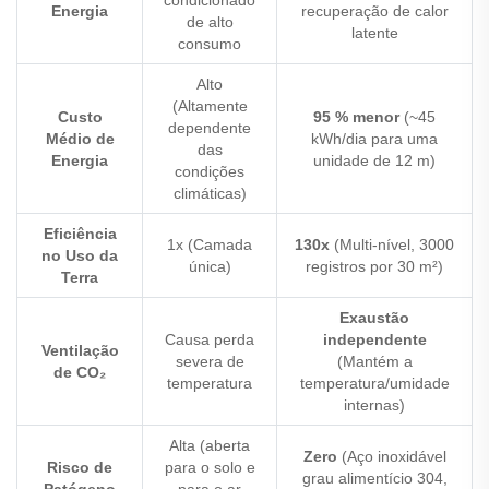
Energia
recuperação de calor
de alto
latente
consumo
Alto
(Altamente
Custo
95 % menor
(~45
dependente
Médio de
kWh/dia para uma
das
Energia
unidade de 12 m)
condições
climáticas)
Eficiência
1x (Camada
130x
(Multi-nível, 3000
no Uso da
única)
registros por 30 m²)
Terra
Exaustão
Causa perda
independente
Ventilação
severa de
(Mantém a
de CO₂
temperatura
temperatura/umidade
internas)
Alta (aberta
Zero
(Aço inoxidável
Risco de
para o solo e
grau alimentício 304,
Patógeno
para o ar