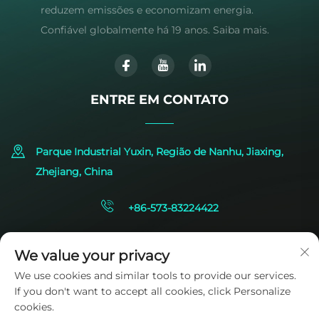
reduzem emissões e economizam energia.
Confiável globalmente há 19 anos. Saiba mais.
ENTRE EM CONTATO
Parque Industrial Yuxin, Região de Nanhu, Jiaxing,
Zhejiang, China
+86-573-83224422
[email protected]
We value your privacy
We use cookies and similar tools to provide our services.
If you don't want to accept all cookies, click Personalize
cookies.