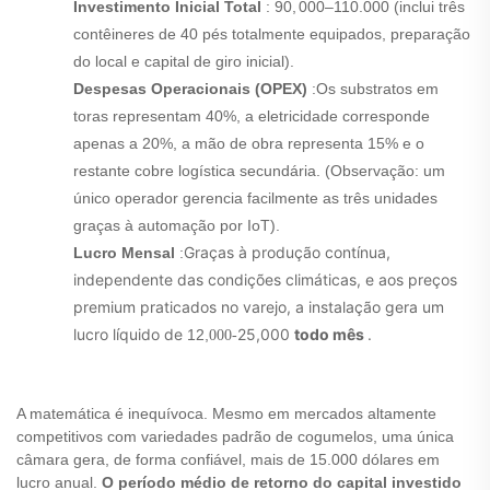
Investimento Inicial Total
:
90
,
000–
110.000 (inclui três
contêineres de 40 pés totalmente equipados, preparação
do local e capital de giro inicial).
Despesas Operacionais (OPEX)
:
Os substratos em
toras representam 40%, a eletricidade corresponde
apenas a 20%, a mão de obra representa 15% e o
restante cobre logística secundária. (Observação: um
único operador gerencia facilmente as três unidades
graças à automação por IoT).
Graças à produção contínua,
Lucro Mensal
:
independente das condições climáticas, e aos preços
premium praticados no varejo, a instalação gera um
lucro líquido de
25,000
todo mês
.
12
,
000
-
A matemática é inequívoca. Mesmo em mercados altamente
competitivos com variedades padrão de cogumelos, uma única
câmara gera, de forma confiável, mais de 15.000 dólares em
lucro anual.
O período médio de retorno do capital investido