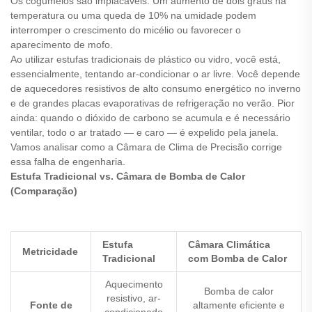
Os cogumelos são implacáveis. Um aumento de dois graus na
temperatura ou uma queda de 10% na umidade podem
interromper o crescimento do micélio ou favorecer o
aparecimento de mofo.
Ao utilizar estufas tradicionais de plástico ou vidro, você está,
essencialmente, tentando ar-condicionar o ar livre. Você depende
de aquecedores resistivos de alto consumo energético no inverno
e de grandes placas evaporativas de refrigeração no verão. Pior
ainda: quando o dióxido de carbono se acumula e é necessário
ventilar, todo o ar tratado — e caro — é expelido pela janela.
Vamos analisar como a Câmara de Clima de Precisão corrige
essa falha de engenharia.
Estufa Tradicional vs. Câmara de Bomba de Calor
(Comparação)
Estufa
Câmara Climática
Metricidade
Tradicional
com Bomba de Calor
Aquecimento
Bomba de calor
resistivo, ar-
Fonte de
altamente eficiente e
condicionado