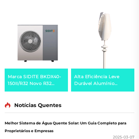
Marca SIDITE BKDX40-
Alta Eficiência Leve
150II/R32 Novo R32
Durável Alumínio
Inversor DC Completo
Fundido por Injeção
Marca Japonesa Com
Turbina HAWT Início
Tecnologia Inverter +
com Vento Fraco
Notícias Quentes
EVI Bomba de Calor
Opções de 3/5 Pás
Geradores Eólicos
Melhor Sistema de Água Quente Solar: Um Guia Completo para
Proprietários e Empresas
2025-03-07