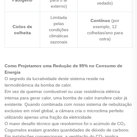
vedado)
externo)
Limitada
Contínuo
(por
pelas
Ciclos de
exemplo, 12
condições
colheita
colheitas/ano para
climáticas
ostra)
sazonais
Como Projetamos uma Redução de 95% no Consumo de
Energia
O segredo da lucratividade deste sistema reside na
termodinâmica da bomba de calor.
Em vez de queimar combustível ou usar resistência elétrica
intensa para gerar calor, uma bomba de calor
transfere
calor já
existente. Quando combinada com nosso sistema de nebulização
exclusivo em nível global, a câmara cria o microclima perfeito
utilizando apenas uma fração da eletricidade.
O maior desafio técnico que resolvemos foi o acúmulo de CO₂.
Cogumelos exalam grandes quantidades de dióxido de carbono.
Em instalações convencionais, a ventilação do CO₂ implica