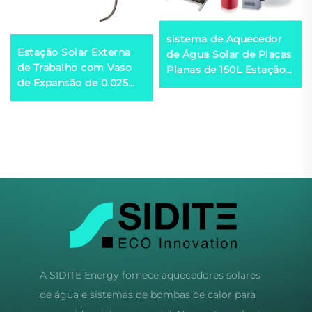
sistema de Aquecedor
Estação Solar Externa
de Água Solar de Placas
de Trabalho com Vaso
Planas de 150L Estação
de Expansão de 0.025
de Trabalho Incluída
Capacidade Térmica
Coletor Solar Eficiente
Calculadora para
Sistemas de Trocador
de Calor Duplo em
Material Plástico
A SIDITE Energy fornece aquecedores solares
de água e sistemas de bombas de calor para