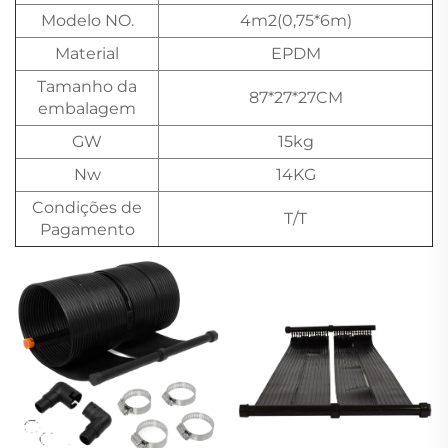
Modelo NO.
4m2(0,75*6m)
Material
EPDM
Tamanho da
87*27*27CM
embalagem
GW
15kg
Nw
14KG
Condições de
T/T
Pagamento