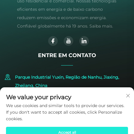
uso residencial e comercial. Nossas tecnologias
eficientes em energia e de baixo carbono
reduzem emissões e economizam energia.
Confiável globalmente há 19 anos. Saiba mais.
ENTRE EM CONTATO
Parque Industrial Yuxin, Região de Nanhu, Jiaxing,
Zhejiang, China
We value your privacy
+86-573-83224422
We use cookies and similar tools to provide our services.
If you don't want to accept all cookies, click Personalize
[email protected]
cookies.
Accept all