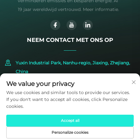
verminderen emissies en besparen energie. Al
19 jaar wereldwijd vertrouwd. Meer informatie.
NEEM CONTACT MET ONS OP
Yuxin Industrial Park, Nanhu-regio, Jiaxing, Zhejiang,
China
We value your privacy
+86-573-83224422
We use cookies and similar tools to provide our services.
If you don't want to accept all cookies, click Personalize
[email protected]
cookies.
Accept all
Personalize cookies