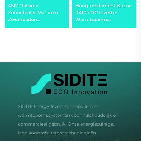
4M2 Outdoor
Hoog rendement Kleine
Zonneboiler Mat voor
R410a DC Inverter
Zwembaden
Warmtepomp
Milieuvriendelijke
Waterverwarmer
Zonneverwarming
Huiselijke Heetwater
Oplossing
Zonne-energie voor
Hotels Vrijstaand
SIDITE Energy levert zonneboilers en
warmtepompsystemen voor huishoudelijk en
commercieel gebruik. Onze energiezuinige,
lage koolstofuitstoottechnologieën