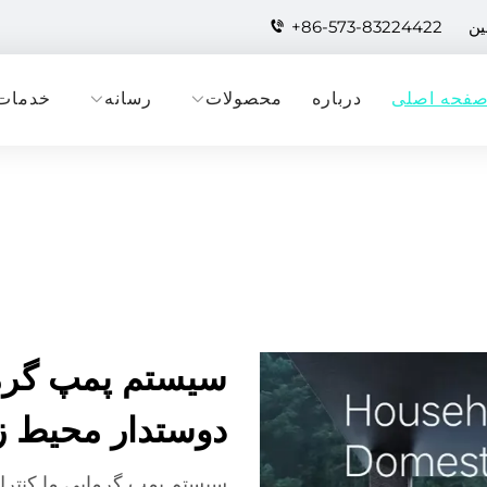
+86-573-83224422
فحه اصلی
درباره
محصولات
رسانه
خدمات
سیستم پمپ گرما
دوستدار محیط ز
سیستم پمپ گرمایی ما کنترل 