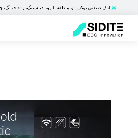
پارک صنعتی یوکسین، منطقه نانهو، جیاشینگ، زheجیانگ، چین
ص