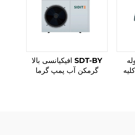
وله
SDT-BY افیکیانسی بالا
لیه
گرمکن آب پمپ گرما
ی
مسکونی تجاری رفریژران
یفلد SFB/SFC
R410A کنترل
ش
میکروکامپیوتر گرمایش
دی
Scroll