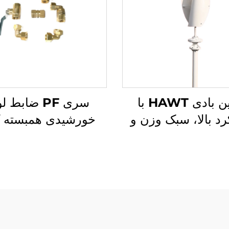
تربین بادی HAWT با
سری PF ضابط ل
د بالا، سبک وزن و
خورشیدی همبسته ک
م، قاب آلومینیومی
اتصالات لوله برا
یده، شروع کار با
جعبه‌های من
اد پایین، گزینه های
نصب بدون چرخ
3 تیغه برای تولیدکننده
جمعیت‌های خورشی
ای انرژی بادی