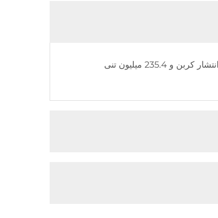
در طول 10 سال گذشته، آبگرم‌کن‌های خورشیدی سیدیت به‌طور مجموع، موجب کاهش 81.6 میلیون تنی انتشار کربن و 235.4 میلیون تنی