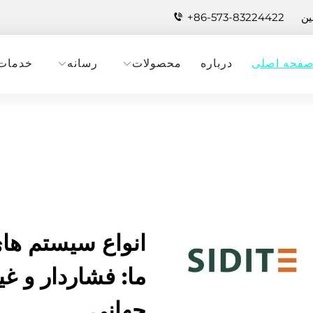
+86-573-83224422
فحه اصلی
درباره
محصولات
رسانه
خدمات
انواع سیستم ها
ما: فشاردار و غی
جهانی