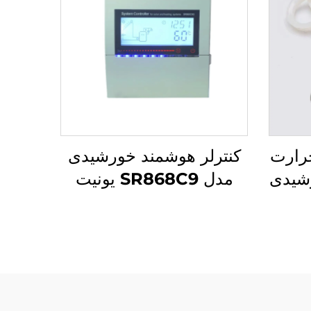
رارت
کنترلر هوشمند خورشیدی
شیدی
مدل SR868C9 یونیت
 هوایی
کنترل تفاضل دما برای
SFB/
سیستم‌های ۱ جمع‌کننده و ۱
ب
ظرف ذخیره، با ۴ رله و ۵
قطعه گرمایشی