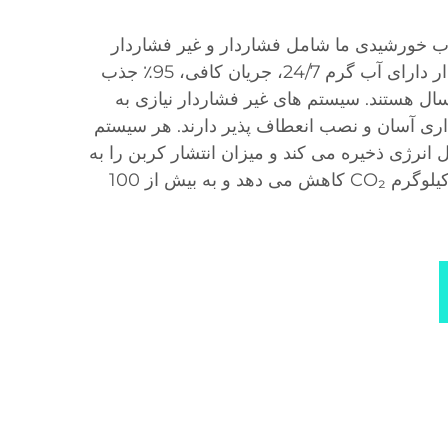
آب خورشیدی ما شامل فشاردار و غیر فشاردار
می شود. سیستم های فشاردار دارای آب گرم 24/7، جریان کافی، 95٪ جذب
ارت و عمری بیش از 20 سال هستند. سیستم های غیر فشاردار نیازی به
هداری آسان و نصب انعطاف پذیر دارند. هر سیستم
ال انرژی ذخیره می کند و میزان انتشار کربن را به
میزان 408 کیلوگرم و 1177 کیلوگرم CO₂ کاهش می دهد و به بیش از 100