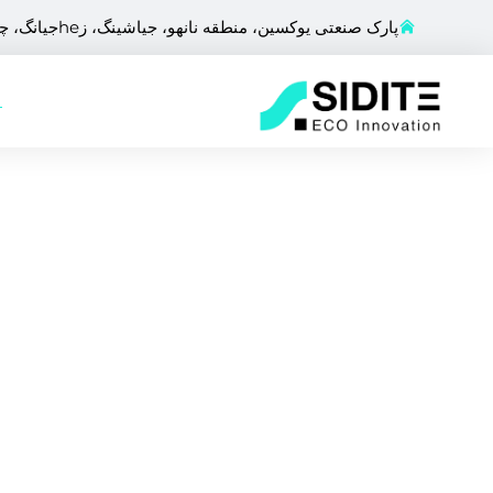
پارک صنعتی یوکسین، منطقه نانهو، جیاشینگ، زheجیانگ، چین
ص