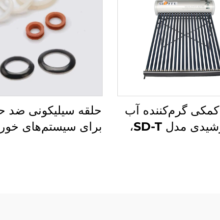
کمکی گرم‌کننده آب
حلقه سیلیکونی ضد ح
خورشیدی مدل SD-T،
برای سیستم‌های خور
ضخامت 55 میلی‌متر، فشار
گasket ضد آب و
بالا، پلی‌یورتان
برای لوله SFC
ایزولاسیونی، داخل
قطعات گرمایش آ
تانک SUS304-2B،
ب برای استفاده در