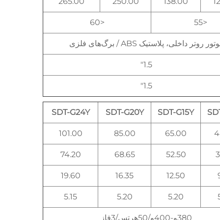
265.00
250.00
138.00
1
<60
<55
تور روتر داخلی، پلاستیک ABS / برگ‌های فلزی
1.5"
1.5"
SDT-G24Y
SDT-G20Y
SDT-G15Y
SD
101.00
85.00
65.00
4
74.20
68.65
52.50
3
19.60
16.35
12.50
5.15
5.20
5.20
380و-400و/50هرتس/3فاز