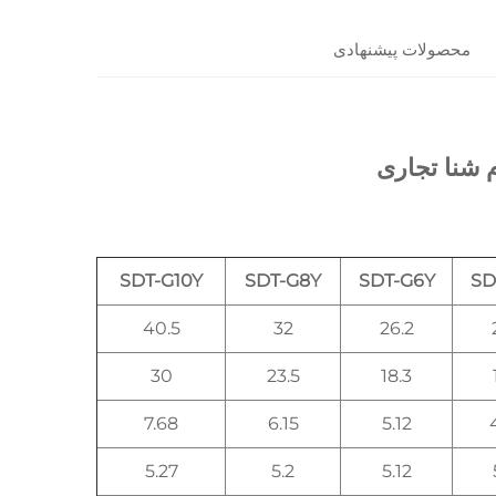
محصولات پیشنهادی
SDT-G10Y
SDT-G8Y
SDT-G6Y
SD
40.5
32
26.2
30
23.5
18.3
7.68
6.15
5.12
5.27
5.2
5.12