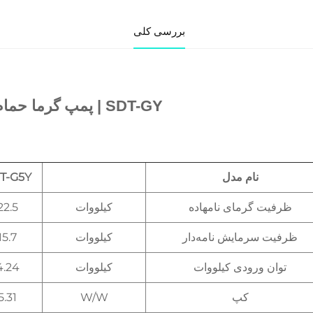
بررسی کلی
یحات محصول 
SDT-GY | پمپ گرما حمام شنا تجاری 
یر دقیق   
نام مدل
T-G5Y
ظرفیت گرمای نامهاده
کیلووات
22.5
ظرفیت سرمایش نامه‌دار
کیلووات
15.7
توان ورودی کیلووات
کیلووات
4.24
کپ
W/W
5.31