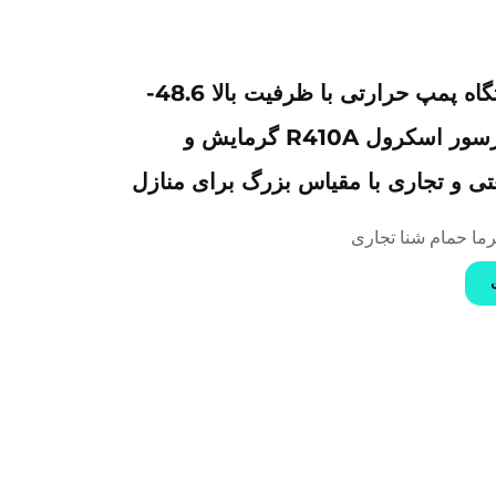
SDT-GY دستگاه پمپ حرارتی با ظرفیت بالا 48.6-
238KW کمپرسور اسکرول R410A گرمایش و
 و تجاری با مقیاس بزرگ برای منازل