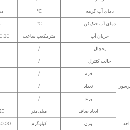
دماي آب گرمه
℃
دمای
دمای آب خنک‌کن
℃
د
جریان آب
مترمکعب ساعت
0.80
یخچال
/
حالت کنترل
/
فرم
/
رسور
تعداد
/
برند
/
ابعاد صاف
میلی‌متر
0*1235
احد
وزن
کیلوگرم
80.00