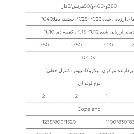
380و-400و/50هرتس/3فاز
 ارزیابی شده:26℃~28℃، بیشینه دما:40℃
مای ارزیابی شده:12℃~15℃، کمینه دما:10℃
17.50
17.50
13.00
R410a
پردازنده مرکزی میکروکامپیوتر (کنترل خطی)
نوع لوله ای
2
2
1
Copeland
1520*800*1235
830*83