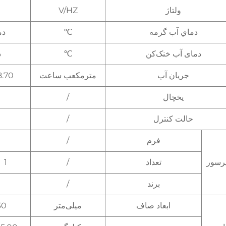
ولتاژ
V/HZ
دماي آب گرمه
℃
دمای
دمای آب خنک‌کن
℃
د
جریان آب
مترمکعب ساعت
8.70
یخچال
/
حالت کنترل
/
فرم
/
رسور
تعداد
/
1
برند
/
ابعاد صاف
میلی‌متر
0*1100