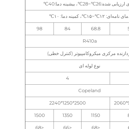
یابی شده:26℃~28℃، بیشینه دما:40℃
ای نامه‌ای: ۱۲℃~۱۵℃، کمینه دما: ۱۰℃
98
84
68.8
R410a
دازنده مرکزی میکروکامپیوتر (کنترل خطی)
نوع لوله ای
4
Copeland
2500*1250*2240
1500
1350
1150
<68
<66
<68