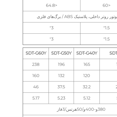
<64.8
<60
تور روتر داخلی، پلاستیک ABS / برگ‌های فلزی
3"
1.5"
3"
1.5"
SDT-G60Y
SDT-G50Y
SDT-G40Y
SD
238
196
165
160
132
120
46
37.5
32.2
5.17
5.23
5.12
380و-400و/50هرتس/3فاز