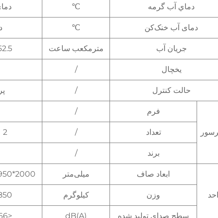
دماي آب گرمه
℃
دمای ارز
دمای آب خنک‌کن
℃
دم
جریان آب
مترمکعب ساعت
52.5
یخچال
/
حالت کنترل
/
پر
فرم
/
رسور
تعداد
/
2
برند
/
ابعاد صاف
میلی‌متر
2000*950*2060
حد
وزن
کیلوگرم
850
سطح صدای تولید شده
dB(A)
<66