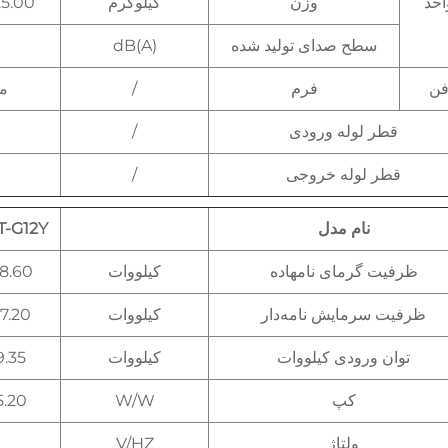
احد
وزن
کیلوگرم
25.00
سطح صدای تولید شده
dB(A)
ن
فرم
/
مو
قطر لوله ورودی
/
قطر لوله خروجی
/
نام مدل
T-G12Y
ظرفیت گرمای نامهاده
کیلووات
8.60
ظرفیت سرمایش نامه‌دار
کیلووات
7.20
توان ورودی کیلووات
کیلووات
9.35
کپ
W/W
5.20
ولتاژ
V/HZ