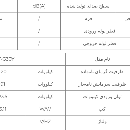
سطح صدای تولید شده
dB(A)
ن
فرم
/
مو
قطر لوله ورودی
/
قطر لوله خروجی
/
نام مدل
T-G30Y
ظرفیت گرمای نامهاده
کیلووات
120
ظرفیت سرمایش نامه‌دار
کیلووات
91
توان ورودی کیلووات
کیلووات
23.5
کپ
W/W
5.11
ولتاژ
V/HZ