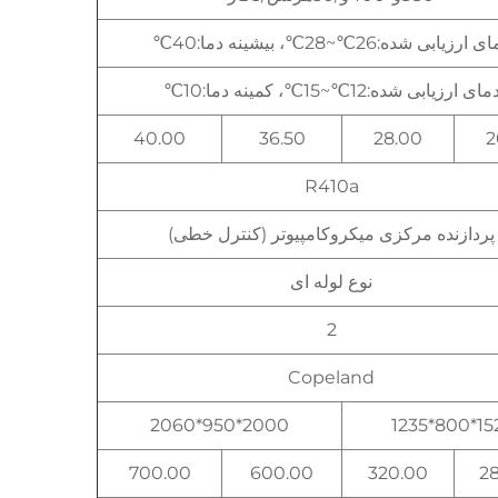
 ارزیابی شده:26℃~28℃، بیشینه دما:40℃
مای ارزیابی شده:12℃~15℃، کمینه دما:10℃
40.00
36.50
28.00
2
R410a
پردازنده مرکزی میکروکامپیوتر (کنترل خطی)
نوع لوله ای
2
Copeland
2000*950*2060
1520*80
700.00
600.00
320.00
2