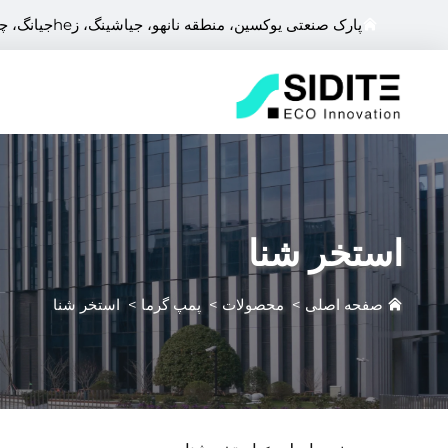
پارک صنعتی یوکسین، منطقه نانهو، جیاشینگ، زheجیانگ، چین
استخر شنا
صفحه اصلی
>
محصولات
>
پمپ گرما
>
استخر شنا