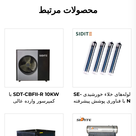
محصولات مرتبط
لوله‌های خلاء خورشیدی SE-
SDT-CBFII-R 10KW با
N با فناوری پوشش پیشرفته
کمپرسور وارده عالی
طبقه‌بندی شده برای جذب
افیکیانسی میتسوبیشی
حرارت با بهره‌وری بالا مؤلفه
دوست دلیر محیط زیست
اصلی دستگاه‌های گرم‌آب
R32/R410a عملکرد آرام
Pompe گرما گرمکن آب