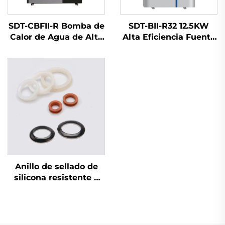
SDT-CBFII-R Bomba de
SDT-BII-R32 12.5KW
Calor de Agua de Alta
Alta Eficiencia Fuente
Eficiencia con
de Aire Calentador
Compresor Inversor
Bomba de Calor
Mitsubishi Amigable
Compresor Inversor
con el Medio Ambiente
Mitsubishi Amigable
R32/R410a Operación
con el Medio Ambiente
Silenciosa
Refrigerante R32
Silencioso
Anillo de sellado de
silicona resistente a
altas temperaturas
para sistemas solares
Anillo de sellado
impermeable para