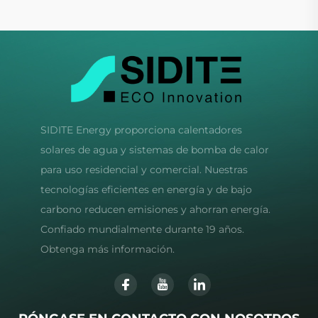
SIDITE Energy proporciona calentadores
solares de agua y sistemas de bomba de calor
para uso residencial y comercial. Nuestras
tecnologías eficientes en energía y de bajo
carbono reducen emisiones y ahorran energía.
Confiado mundialmente durante 19 años.
Obtenga más información.