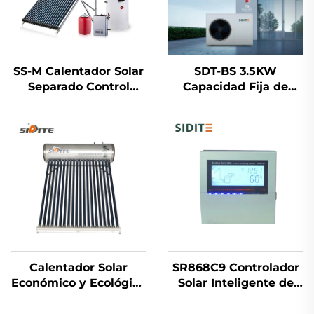
SS-M Calentador Solar
SDT-BS 3.5KW
Separado Control
Capacidad Fija de
Inteligente Enrollador
Calentamiento
de Cobre Presurizado
Calentador Bomba de
Intercambiadores
Calor 60°C/75°C
Indirectos Al Aire Libre
Controlado por
Tanque de Agua Libre
Microcomputadora
Ahorro de Energía
Eficiente Temperatura
del Agua para
Calentador Solar
SR868C9 Controlador
Económico y Ecológico
Solar Inteligente de
SD-S(SD-G) Alta
Temperatura
Presión Poliuretano
Diferencial Unidad de