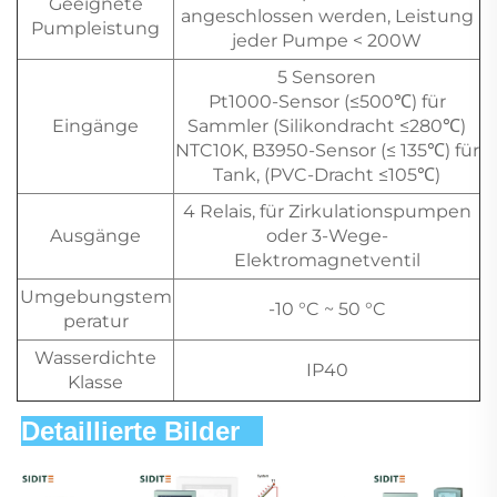
Geeignete
angeschlossen werden, Leistung
Pumpleistung
jeder Pumpe < 200W
5 Sensoren
Pt1000-Sensor (≤500℃) für
Eingänge
Sammler (Silikondracht ≤280℃)
NTC10K, B3950-Sensor (≤ 135℃) für
Tank, (PVC-Dracht ≤105℃)
4 Relais, für Zirkulationspumpen
Ausgänge
oder 3-Wege-
Elektromagnetventil
Umgebungstem
-10 °C ~ 50 °C
peratur
Wasserdichte
IP40
Klasse
Detaillierte Bilder   