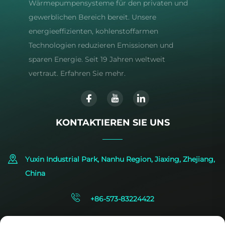
Wärmepumpensysteme für den privaten und
gewerblichen Bereich bereit. Unsere
energieeffizienten, kohlenstoffarmen
Technologien reduzieren Emissionen und
sparen Energie. Seit 19 Jahren weltweit
vertraut. Erfahren Sie mehr.
KONTAKTIEREN SIE UNS
Yuxin Industrial Park, Nanhu Region, Jiaxing, Zhejiang,
China
+86-573-83224422
[email protected]