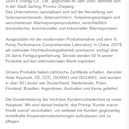
SIDITE Energy Co., Ltd., gegründet im Jahr 2000, befindet sich 
in der Stadt JiaXing, Provinz Zhejiang. 
Das Unternehmen spezialisiert sich auf die Herstellung von 
Solarwasserkesseln, Solarsammlern, Solarenergieanlagen und 
verschiedenen Wärmepumpenprodukten, einschließlich 
domestischer, kommerzieller und industrieller Wärmepumpen. 
Ausgestattet mit der modernsten Produktionslinie und dem '6 
Pump Performance Comprehensive Laboratory' in China. 20ITE 
als nationaler Hochtechnologiebetrieb anerkannt, verfügt über 
24 Jahre Fertigungserfahrung. Derzeit werden 50 % seiner 
Produkte auf den internationalen Markt exportiert. 
Unsere Produkte haben zahlreiche Zertifikate erhalten, darunter 
Solar Keymark, CE, CCC, ISO9001 und ISO14001, und wurden 
in über 50 Länder wie Deutschland, Niederlande, Polen, 
Finnland, Brasilien, Argentinien, Australien und Kenia geliefert. 
Die Gewährleistung der höchsten Kundenzufriedenheit ist unser 
Hauptziel. Wir sind darauf bedacht, das Prinzip "Kunde zuerst, 
Kredit zuerst" einzuhalten, um weltweit mit Kunden gegenseitig 
vorteilhafte Kooperationsbeziehungen aufzubauen und zu 
pflegen. 