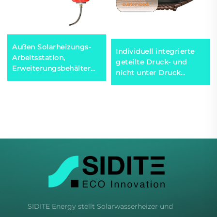
Außen Solarheizungs-
Individuell integrierte
Arbeitsstation,
geteilte Druck- und
Erweiterungsbehälter
nicht unter Druck
0.025 thermische
stehende Flachplatten-
Kapazität Rechner für
Vakuumpfannen-
Doppelspeichersysteme,
Solarthermseystem für
Kunststoff
Heim-, Gewerbe- und
Industrienutzung
SIDITE Energy stellt Solarwasserheizer und