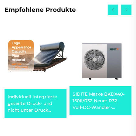
Empfohlene Produkte
SIDITE Marke BKDX40-
Individuell integrierte
150II/R32 Neuer R32
geteilte Druck- und
Voll-DC-Wandler-
nicht unter Druck
Japanische Marke Mit
stehende Flachplatten-
Wandler + EVI-
Vakuumpfannen-
Technologie
Solarthermseystem für
Wärmepumpe