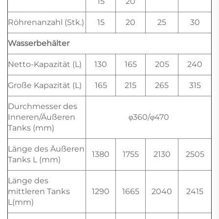
15
20
Röhrenanzahl (Stk.)
15
20
25
30
Wasserbehälter
Netto-Kapazität (L)
130
165
205
240
Große Kapazität (L)
165
215
265
315
Durchmesser des
Inneren/Äußeren
φ360/φ470
Tanks (mm)
Länge des Äußeren
1380
1755
2130
2505
Tanks L (mm)
Länge des
mittleren Tanks
1290
1665
2040
2415
L(mm)