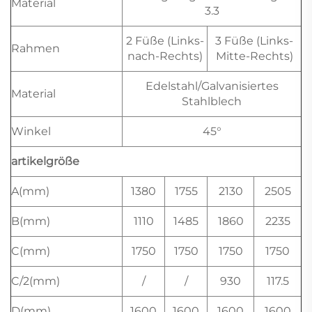
Material
3.3
2 Füße (Links-
3 Füße (Links-
Rahmen
nach-Rechts)
Mitte-Rechts)
Edelstahl/Galvanisiertes
Material
Stahlblech
Winkel
45°
artikelgröße
A(mm)
1380
1755
2130
2505
B(mm)
1110
1485
1860
2235
C(mm)
1750
1750
1750
1750
C/2(mm)
/
/
930
117.5
D(mm)
1600
1600
1600
1600