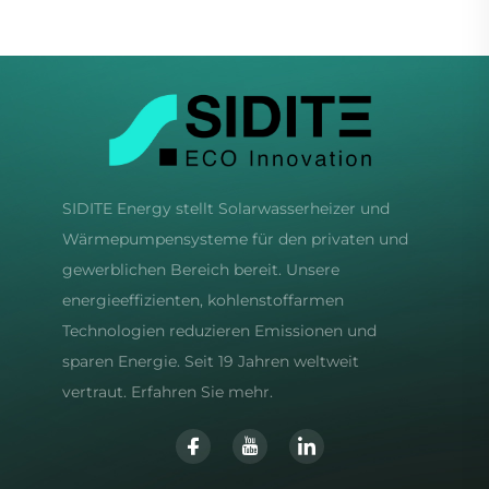
Heim-, Gewerbe- und
Industrienutzung
SIDITE Energy stellt Solarwasserheizer und
Wärmepumpensysteme für den privaten und
gewerblichen Bereich bereit. Unsere
energieeffizienten, kohlenstoffarmen
Technologien reduzieren Emissionen und
sparen Energie. Seit 19 Jahren weltweit
vertraut. Erfahren Sie mehr.