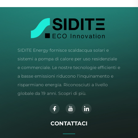
Industriale
SIDITE Energy fornisce scaldacqua solari e
sistemi a pompa di calore per uso residenziale
e commerciale. Le nostre tecnologie efficienti e
a basse emissioni riducono l'inquinamento e
risparmiano energia. Riconosciuti a livello
globale da 19 anni. Scopri di più.
CONTATTACI