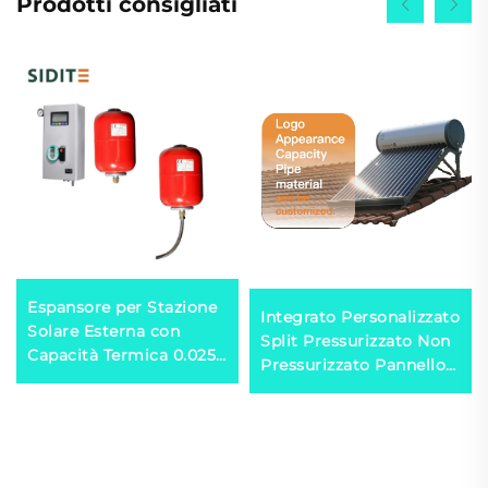
Prodotti consigliati
Espansore per Stazione
Integrato Personalizzato
Solare Esterna con
Split Pressurizzato Non
Capacità Termica 0.025
Pressurizzato Pannello
Calcolatore per Sistemi
Piatto Tubo Vuoto
a Doppio Scambiatore
Riscaldatore Solare per
di Calore in Plastica
Acqua per Uso
Domestico
Commerciale