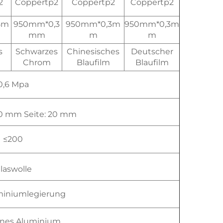
2
Coppertp2
Coppertp2
Coppertp2
5m
950mm*0,3
950mm*0,3m
950mm*0,3m
mm
m
m
s
Schwarzes
Chinesisches
Deutscher
Chrom
Blaufilm
Blaufilm
0,6 Mpa
30 mm Seite: 20 mm
≤200
laswolle
miniumlegierung
nes Aluminium