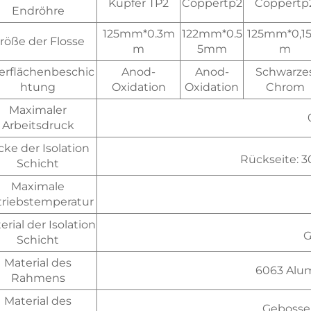
Kupfer TP2
Coppertp2
Coppertp
Endröhre
125mm*0.3m
122mm*0.5
125mm*0,1
röße der Flosse
m
5mm
m
erflächenbeschic
Anod-
Anod-
Schwarze
htung
Oxidation
Oxidation
Chrom
Maximaler
Arbeitsdruck
cke der Isolation
Rückseite: 
Schicht
Maximale
triebstemperatur
erial der Isolation
G
Schicht
Material des
6063 Alu
Rahmens
Material des
Gebosse