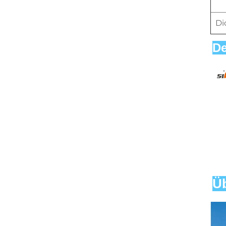
Di
De
Üb