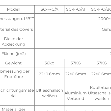
Modell
SC-F-C/A
SC-F-C/A1
SC-F-C/B
essungen: L*B*T
2000
terial des Covers
Gehä
Dicke der
Abdeckung
Fläche ((m2)
Gewicht
36kg
37KG
37KG
bmessung der
22×0.6mm
22×0.6mm
22×0.6m
Endröhre
Kupferba
schichtungsmate
Ultraschallsch
Aluminium
Ultraschall
rial
weißen
Verbund
weißen
Material der