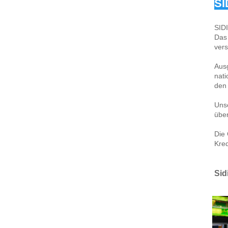
SI
SIDI
Das 
ver
Ausg
nati
den 
Unse
über
Die 
Kred
Sid