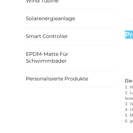
Wind Tubine
Solarenergieanlage
Pr
Smart Controller
EPDM-Matte Für
Schwimmbäder
Personalisierte Produkte
Die
1. 
H
2. 
L
fest
3. 
T
4. 
Ü
5. 
M
6. 
g