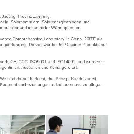
 JiaXing, Provinz Zhejiang. 
sseln, Solarsammlern, Solarenergieanlagen und 
erzieller und industrieller Wärmepumpen. 
mance Comprehensive Laboratory' in China. 20ITE als 
ungserfahrung. Derzeit werden 50 % seiner Produkte auf 
eymark, CE, CCC, ISO9001 und ISO14001, und wurden in 
gentinien, Australien und Kenia geliefert. 
ir sind darauf bedacht, das Prinzip "Kunde zuerst, 
te Kooperationsbeziehungen aufzubauen und zu pflegen. 