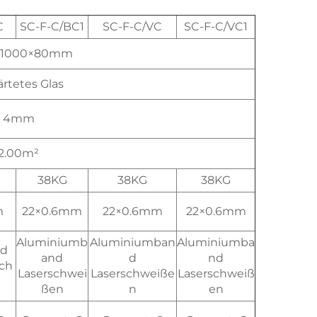
C
SC-F-C/BC1
SC-F-C/VC
SC-F-C/VC1
×1000×80mm
rtetes Glas
4mm
2.00m²
38KG
38KG
38KG
m
22×0.6mm
22×0.6mm
22×0.6mm
Aluminiumb
Aluminiumban
Aluminiumba
nd
and
d
nd
sch
Laserschwei
Laserschweiße
Laserschweiß
ßen
n
en