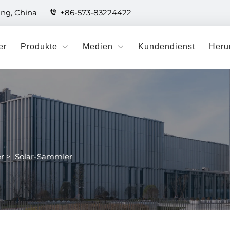
ang, China
+86-573-83224422
er
Produkte
Medien
Kundendienst
Heru
r
>
Solar-Sammler