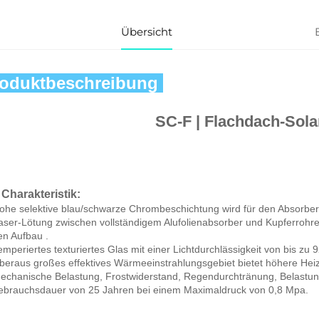
Übersicht
oduktbeschreibung 
SC-F | 
Flachdach-Solar
 Charakteristik: 
ohe selektive blau/schwarze Chrombeschichtung wird für den Absorber
aser-Lötung zwischen vollständigem Alufolienabsorber und Kupferrohren
en Aufbau 
.
emperiertes texturiertes Glas mit einer Lichtdurchlässigkeit von bis zu 
beraus großes effektives Wärmeeinstrahlungsgebiet bietet höhere Hei
echanische Belastung, Frostwiderstand, Regendurchtränung, Belastung
ebrauchsdauer von 25 Jahren bei einem Maximaldruck von 0,8 Mpa. 