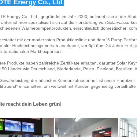
DTE Energy Co., Ltd 
TE Energy Co., Ltd., gegründet im Jahr 2000, befindet sich in der Stadt
Unternehmen spezialisiert sich auf die Herstellung von Solarwasserke
schiedenen Wärmepumpenprodukten, einschließlich domestischer, komm
estattet mit der modernsten Produktionslinie und dem '6 Pump Perfor
onaler Hochtechnologiebetrieb anerkannt, verfügt über 24 Jahre Fertig
internationalen Markt exportiert. 
re Produkte haben zahlreiche Zertifikate erhalten, darunter Solar K
 50 Länder wie Deutschland, Niederlande, Polen, Finnland, Brasilien, Ar
Gewährleistung der höchsten Kundenzufriedenheit ist unser Hauptziel. W
it zuerst" einzuhalten, um weltweit mit Kunden gegenseitig vorteilhaf
ite macht dein Leben grün! 