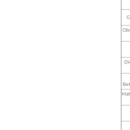
G
Ob
Di
Be
Mat