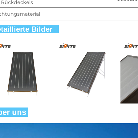
Rückdeckels
chtungsmaterial
taillierte Bilder   
er uns 