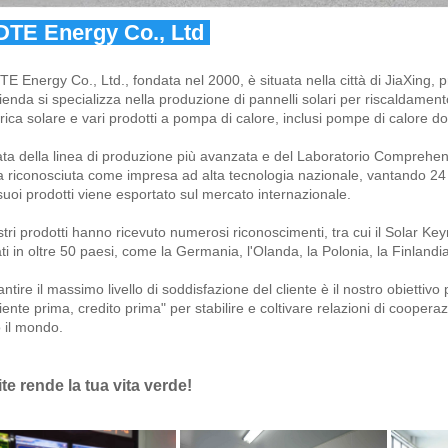
DTE Energy Co., Ltd 
TE Energy Co., Ltd., fondata nel 2000, è situata nella città di JiaXing, p
ienda si specializza nella produzione di pannelli solari per riscaldamento
trica solare e vari prodotti a pompa di calore, inclusi pompe di calore do
ta della linea di produzione più avanzata e del Laboratorio Comprehens
a riconosciuta come impresa ad alta tecnologia nazionale, vantando 24 
suoi prodotti viene esportato sul mercato internazionale. 
stri prodotti hanno ricevuto numerosi riconoscimenti, tra cui il Solar 
ati in oltre 50 paesi, come la Germania, l'Olanda, la Polonia, la Finlandia, 
ntire il massimo livello di soddisfazione del cliente è il nostro obiettivo 
liente prima, credito prima" per stabilire e coltivare relazioni di coopera
o il mondo. 
ite rende la tua vita verde! 