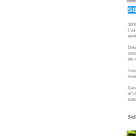
SI
SIDI
L'az
elet
Dota
stat
dei 
I no
invi
Gara
di"c
tutt
Sid