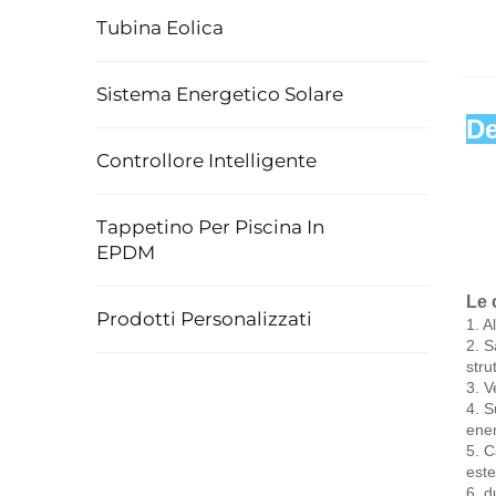
Tubina Eolica
Sistema Energetico Solare
De
Controllore Intelligente
Tappetino Per Piscina In
EPDM
Le 
Prodotti Personalizzati
1. 
A
2. 
S
stru
3. 
V
4. 
S
ener
5. 
C
este
6. 
d