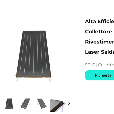
Alta Effic
Collettore
Rivestimen
Laser Sald
SC-F | Collett
Richiesta