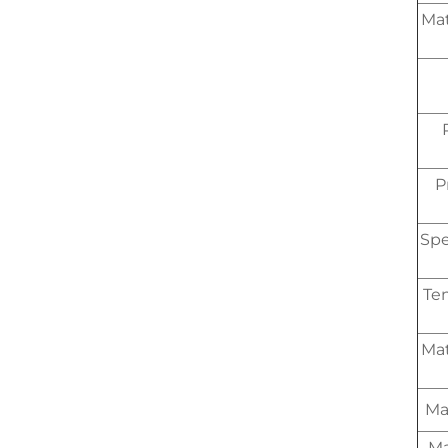
Mat
P
Spe
Te
Mat
Mat
Ma