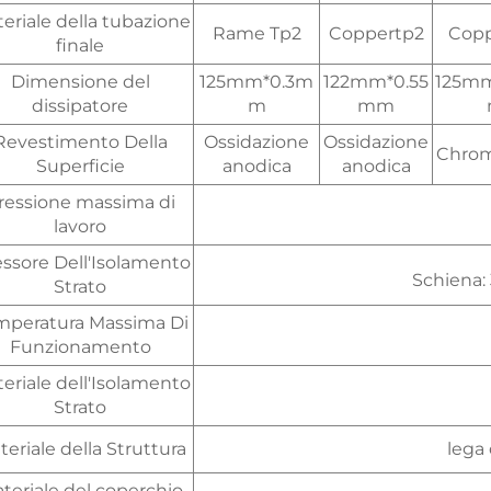
eriale della tubazione
Rame Tp2
Coppertp2
Copp
finale
Dimensione del
125mm*0.3m
122mm*0.55
125mm
dissipatore
m
mm
Revestimento Della
Ossidazione
Ossidazione
Chrom
Superficie
anodica
anodica
ressione massima di
lavoro
ssore Dell'Isolamento
Schiena:
Strato
mperatura Massima Di
Funzionamento
eriale dell'Isolamento
Strato
eriale della Struttura
lega 
teriale del coperchio