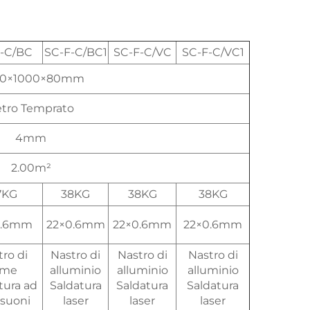
-C/BC
SC-F-C/BC1
SC-F-C/VC
SC-F-C/VC1
00×1000×80mm
etro Temprato
4mm
2.00m²
7KG
38KG
38KG
38KG
0.6mm
22×0.6mm
22×0.6mm
22×0.6mm
ro di
Nastro di
Nastro di
Nastro di
ame
alluminio
alluminio
alluminio
tura ad
Saldatura
Saldatura
Saldatura
asuoni
laser
laser
laser