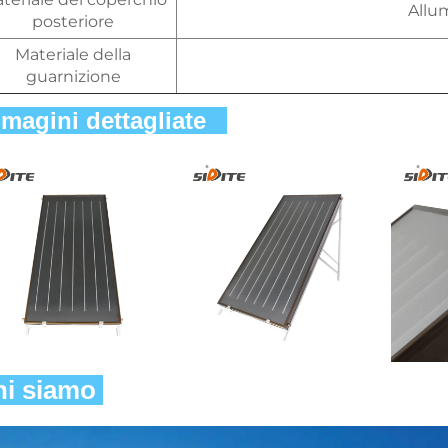
Allu
posteriore
Materiale della
guarnizione
magini dettagliate   
i siamo 