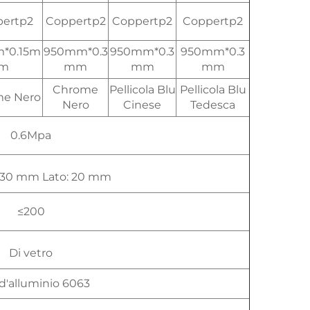
ertp2
Coppertp2
Coppertp2
Coppertp2
*0.15m
950mm*0.3
950mm*0.3
950mm*0.3
m
mm
mm
mm
Chrome
Pellicola Blu
Pellicola Blu
e Nero
Nero
Cinese
Tedesca
0.6Mpa
 30 mm Lato: 20 mm
≤200
Di vetro
d'alluminio 6063