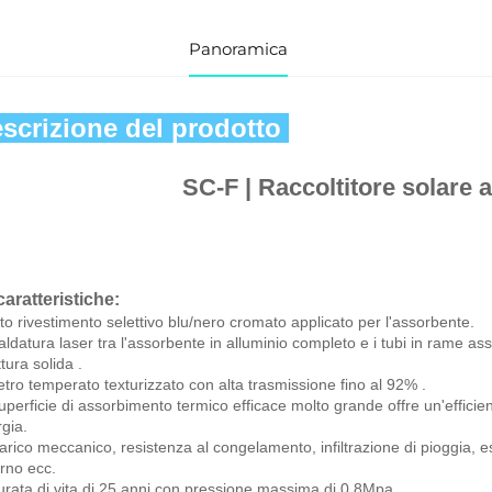
Panoramica
scrizione del prodotto 
SC-F | 
Raccoltitore solare a
caratteristiche: 
lto rivestimento selettivo blu/nero cromato applicato per l'assorbente. 
aldatura laser tra l'assorbente in alluminio completo e i tubi in rame as
ttura solida 
.
etro temperato texturizzato con alta trasmissione fino al 92% 
.
uperficie di assorbimento termico efficace molto grande offre un'efficie
gia. 
arico meccanico, resistenza al congelamento, infiltrazione di pioggia, es
rno ecc. 
urata di vita di 25 anni con pressione massima di 0.8Mpa. 