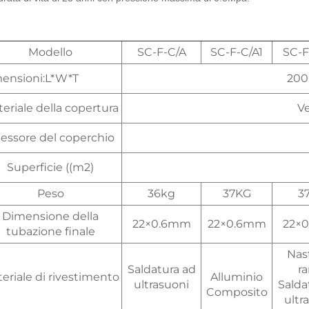
Modello
SC-F-C/A
SC-F-C/A1
SC-F
ensioni:L*W*T
20
eriale della copertura
V
essore del coperchio
Superficie ((m2)
Peso
36kg
37KG
3
Dimensione della
22×0.6mm
22×0.6mm
22×
tubazione finale
Nast
Saldatura ad
r
eriale di rivestimento
Alluminio
ultrasuoni
Salda
Composito
ultr