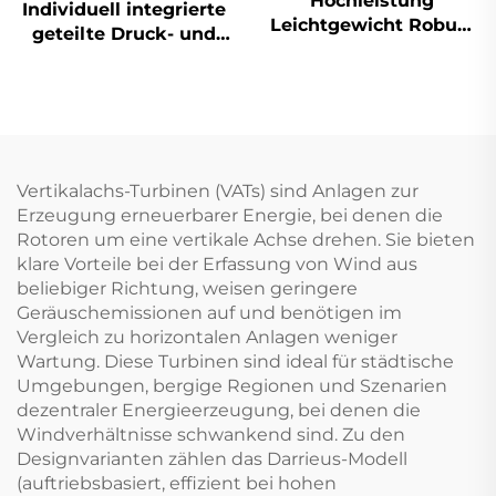
Hochleistung
Individuell integrierte
Leichtgewicht Robust
geteilte Druck- und
Gussaluminium HAWT
nicht unter Druck
Turbine Niedrige
stehende
Windstartgeschwindigke
Flachplatten-
3/5 Schaufeloptionen
Vakuumpfannen-
Windgeneratoren
Solarthermseystem
für Heim-, Gewerbe-
Vertikalachs-Turbinen (VATs) sind Anlagen zur
und Industrienutzung
Erzeugung erneuerbarer Energie, bei denen die
Rotoren um eine vertikale Achse drehen. Sie bieten
klare Vorteile bei der Erfassung von Wind aus
beliebiger Richtung, weisen geringere
Geräuschemissionen auf und benötigen im
Vergleich zu horizontalen Anlagen weniger
Wartung. Diese Turbinen sind ideal für städtische
Umgebungen, bergige Regionen und Szenarien
dezentraler Energieerzeugung, bei denen die
Windverhältnisse schwankend sind. Zu den
Designvarianten zählen das Darrieus-Modell
(auftriebsbasiert, effizient bei hohen