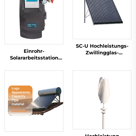
SC-U Hochleistungs-
Einrohr-
Zwillingglas-
Solararbeitsstation
Vakuumpatroben-
SR881 für getrenntes
Solarkollektor
Pressuriersystem
Umweltfreundlicher
Aluminiumlegierungs-
Manifold-Gestell für
Solarheißwasserboiler