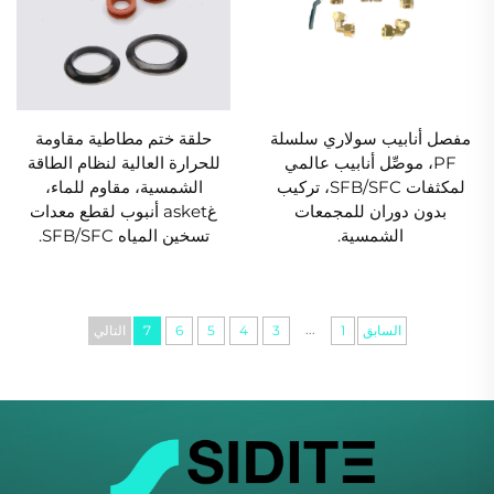
مفصل أنابيب سولاري سلسلة
حلقة ختم مطاطية مقاومة
PF، موصِّل أنابيب عالمي
للحرارة العالية لنظام الطاقة
لمكثفات SFB/SFC، تركيب
الشمسية، مقاوم للماء،
بدون دوران للمجمعات
غasket أنبوب لقطع معدات
الشمسية.
تسخين المياه SFB/SFC.
...
السابق
1
3
4
5
6
7
التالي