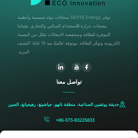
توفر SIDITE Energy سخانات مياه شمسية وأنظمة
مضخات حرارة للاستخدام السكني والتجاري. تقنياتنا
الموفرة للطاقة ومنخفضة الانبعاثات تقلل من البصمة
الكربونية وتوفّر الطاقة. موثوقة عالميًا منذ 19 عامًا. اكتشف
المزيد.
تواصل معنا
حديقة يوتشين الصناعية، منطقة نانهو، جياشينغ، زهيجيانغ، الصين
+86-573-83225833
[email protected]