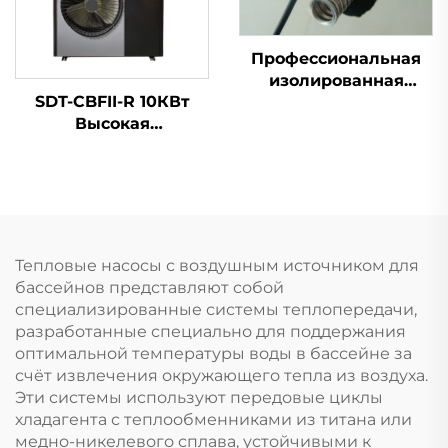
пластиковый
Профессиональная
изолированная
SDT-CBFII-R 10КВт
система
Высокая
трубопроводов для
Эффективность
солнечного теплового
Митсубиси
коллектора с
Инверторный
предизолированными
Компрессор
гибкими деталями из
Экологичный
нержавеющей стали
R32/R410a Тихая
для солнечной воды
Тепловые насосы с воздушным источником для
Работа Тепловой
бассейнов представляют собой
Насос
специализированные системы теплопередачи,
Водонагреватель
разработанные специально для поддержания
оптимальной температуры воды в бассейне за
счёт извлечения окружающего тепла из воздуха.
Эти системы используют передовые циклы
хладагента с теплообменниками из титана или
медно-никелевого сплава, устойчивыми к