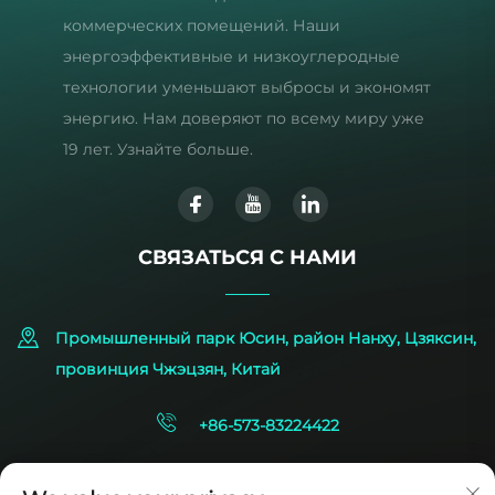
коммерческих помещений. Наши
энергоэффективные и низкоуглеродные
технологии уменьшают выбросы и экономят
энергию. Нам доверяют по всему миру уже
19 лет. Узнайте больше.
СВЯЗАТЬСЯ С НАМИ
Промышленный парк Юсин, район Нанху, Цзяксин,
провинция Чжэцзян, Китай
+86-573-83224422
[email protected]