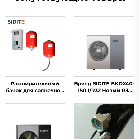
Расширительный
Бренд SIDITE BKDX40-
бачок для солнечной
150II/R32 Новый R32
системы отопления
Полный DC Инвертор
наружного
Японский бренд с
размещения, ёмкость
технологией
термического
инвертора + EVI
расчёта 0.025 для
Тепловой насос
систем с двойным
теплообменником,