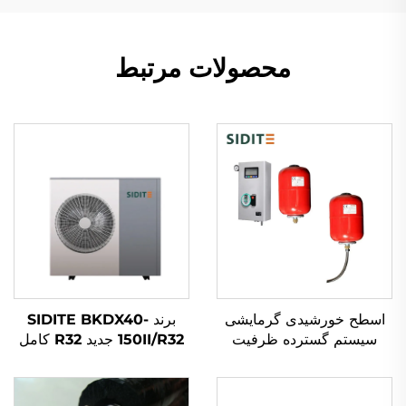
محصولات مرتبط
اسطح خورشیدی گرمایشی
برند SIDITE BKDX40-
سیستم گسترده ظرفیت
150II/R32 جدید R32 کامل
گرمایی 0.025 برای محاسبه
DC وارده از ژاپن با فناوری
سیستم‌های دوباره گرما-
Inverter + EVI پمپ گرما
مبادله پلاستیک