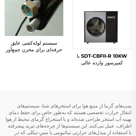
سیستم لوله‌کشی عایق
حرفه‌ای برای مخزن جمع‌آور
SDT-CBFII-R 10KW با
حرارتی خورشیدی قطعات
کمپرسور وارده عالی
آب خورشیدی فلزی نردبانی
افیکیانسی میتسوبیشی
عایق پیش‌프로그رام‌شده
دوست دلیر محیط زیست
R32/R410a عملکرد آرام
Pompe گرما گرمکن آب
پمپ‌های گرما از منبع هوا برای استخرهای شنا، سیستم‌های
انتقال حرارت تخصصی هستند که به‌طور خاص برای حفظ دمای
بهینه آب استخر طراحی شده‌اند و با استخراج گرمای محیط از هوا
اطراف، عمل می‌کنند. این سیستم‌ها از چرخه‌های تبرید پیشرفته
با استفاده از مبدل‌های حرارتی تیتانیومی یا مس-نیکلی که در