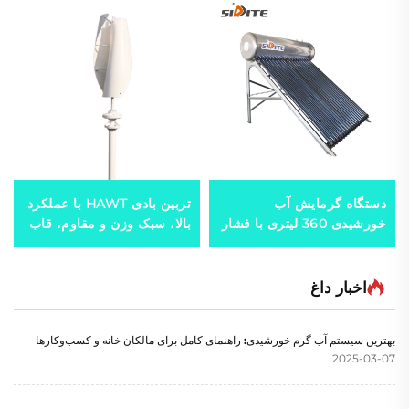
دستگاه گرمایش آب
تربین بادی HAWT با عملکرد
خورشیدی 360 لیتری با فشار
بالا، سبک وزن و مقاوم، قاب
بالا برای صادرات به مکزیک،
آلومینیومی تراشیده، شروع
برزیل، اسپانیا، ایتالیا
کار با سرعت باد پایین، گزینه
های 3/5 تیغه برای تولیدکننده
اخبار داغ
های انرژی بادی
بهترین سیستم آب گرم خورشیدی: راهنمای کامل برای مالکان خانه و کسب‌وکارها
2025-03-07