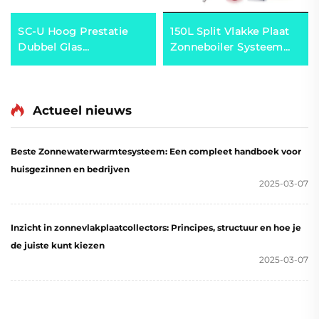
SC-U Hoog Prestatie
150L Split Vlakke Plaat
Dubbel Glas
Zonneboiler Systeem
Vacuümbuis
Werkstation Inclusief
Zonnewarmtepanel
Efficiënte
Milieuvriendelijk
Zonnecollector
Actueel nieuws
Aluminium Alloy
Manifold
Steunconstructie voor
Beste Zonnewaterwarmtesysteem: Een compleet handboek voor
Zonneboiler
huisgezinnen en bedrijven
2025-03-07
Inzicht in zonnevlakplaatcollectors: Principes, structuur en hoe je
de juiste kunt kiezen
2025-03-07