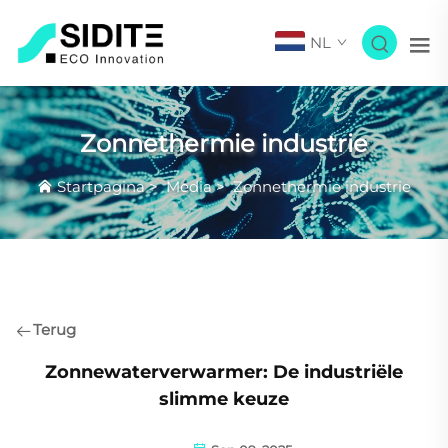
NL
Zonnethermie industrie
Startpagina
>
Media
>
Zonnethermie industrie
Terug
Zonnewaterverwarmer: De industriële
slimme keuze