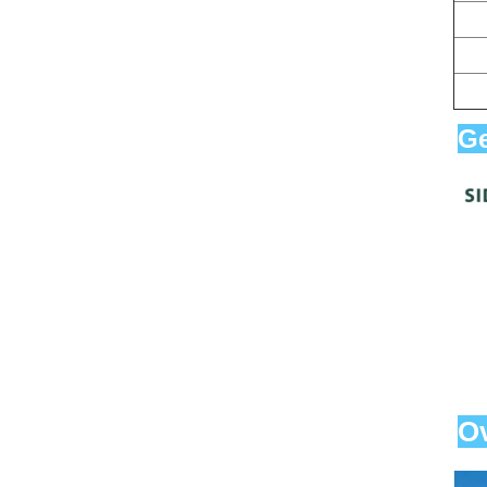
Ge
Ov