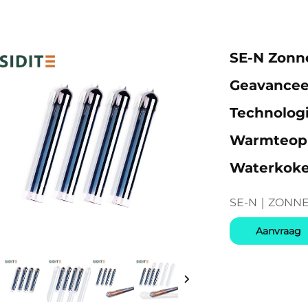
SE-N Zonn
Geavancee
Technologi
Warmteop
Waterkoke
SE-N｜ZONN
Aanvraag