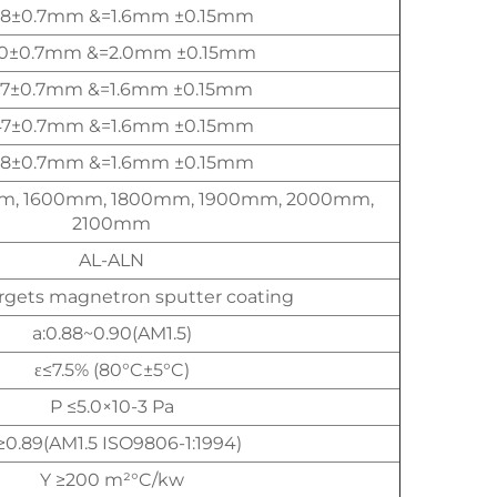
58±0.7mm &=1.6mm ±0.15mm
70±0.7mm &=2.0mm ±0.15mm
37±0.7mm &=1.6mm ±0.15mm
47±0.7mm &=1.6mm ±0.15mm
58±0.7mm &=1.6mm ±0.15mm
m, 1600mm, 1800mm, 1900mm, 2000mm,
2100mm
AL-ALN
rgets magnetron sputter coating
a:0.88~0.90(AM1.5)
ε≤7.5% (80°C±5°C)
P ≤5.0×10-3 Pa
≥0.89(AM1.5 ISO9806-1:1994)
Y ≥200 m²°C/kw