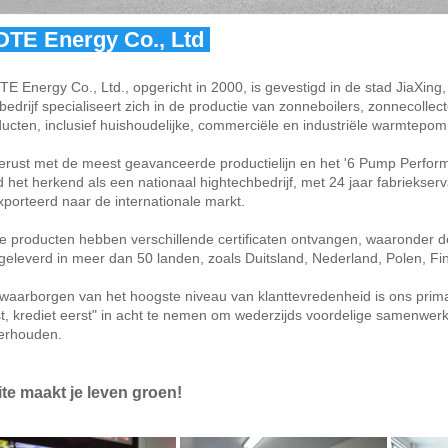
DTE Energy Co., Ltd 
TE Energy Co., Ltd., opgericht in 2000, is gevestigd in de stad JiaXing,
bedrijf specialiseert zich in de productie van zonneboilers, zonnecol
ucten, inclusief huishoudelijke, commerciële en industriële warmtepom
erust met de meest geavanceerde productielijn en het '6 Pump Perfor
 het herkend als een nationaal hightechbedrijf, met 24 jaar fabrieks
porteerd naar de internationale markt. 
e producten hebben verschillende certificaten ontvangen, waaronder 
 geleverd in meer dan 50 landen, zoals Duitsland, Nederland, Polen, Finl
waarborgen van het hoogste niveau van klanttevredenheid is ons primair
t, krediet eerst" in acht te nemen om wederzijds voordelige samenwerk
erhouden. 
ite maakt je leven groen! 