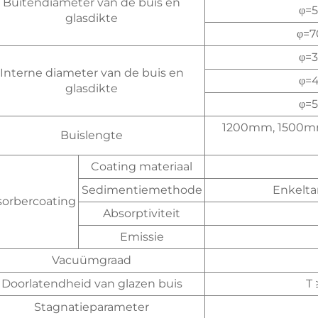
Buitendiameter van de buis en
φ=
glasdikte
φ=
φ=
Interne diameter van de buis en
φ=
glasdikte
φ=
1200mm, 1500m
Buislengte
Coating materiaal
Sedimentiemethode
Enkelta
orbercoating
Absorptiviteit
Emissie
Vacuümgraad
Doorlatendheid van glazen buis
T 
Stagnatieparameter