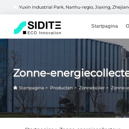
Yuxin Industrial Park, Nanhu-regio, Jiaxing, Zhejia
Startpagina
O
Zonne-energiecollect
Startpagina
>
Producten
>
Zonneboiler
>
Zonne-e