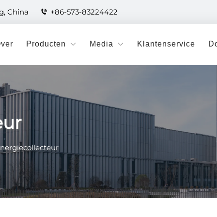
ng, China
+86-573-83224422
ver
Producten
Media
Klantenservice
D
eur
nergiecollecteur