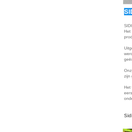
SI
SIDI
Het 
prod
Uitg
werd
geëx
Onz
zijn
Het 
eers
ond
Sid