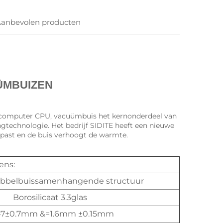
anbevolen producten
MBUIZEN 
e computer CPU, vacuümbuis het kernonderdeel van 
ngtechnologie. Het bedrijf SIDITE heeft een nieuwe 
past en de buis verhoogt de warmte. 
ens:
dubbelbuissamenhangende structuur
Borosilicaat 3.3glas
47±0.7mm &=1.6mm ±0.15mm