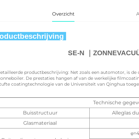
Overzicht
A
oductbeschrijving 
SE-N 
｜
ZONNEVACUÜ
etailleerde productbeschrijving: Net zoals een automotor, is d
zonneboiler. De prestaties hangen af van de werkelijke filmcoati
tufte coatingtechnologie van de Universiteit van Qinghua toege
Technische gegev
Buisstructuur
Alleglas 
Glasmateriaal
φ=