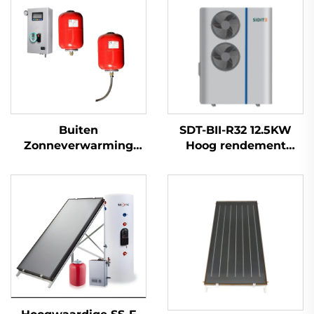
Buiten
SDT-BII-R32 12.5KW
Zonneverwarming
Hoog rendement
Werkstation
Luchtbron
Uitbreiding Reservoir
Warmtepompverwarmi
0.025 Thermische
Mitsubishi Inverter
Capaciteit Calculator
Compressor
voor Dubbele Warmte-
Milieuvriendelijke R32
Uitwisselaar Systemen
Koelstof Stil
Plastic