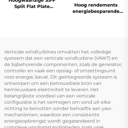
Hoogwaardige SS-F
Hoog rendements
Split Flat Plate
energiebesparende
Zonneboiler
SC-F vlakplaten
Gemakkelijk Buiten
zonnecollector met
Staand Onbewaakt
selectieve blauw/zwart
Indirect Roestvrij Staal
chroom coating, laser-
Reservoir Koperen Coil
geïntegreerd voor
hotels en outdoor
Verticale windturbines omvatten het volledige
systeem dat een verticale windturbine (VAWT) en
de bijbehorende componenten, zoals de generator,
controller en vaak een opslag- of omzettingsunit
voor energie, bevat. Dit geïntegreerde systeem is
ontworpen om een betrouwbare bron van
hernieuwbare elektriciteit te leveren. Het
belangrijkste voordeel van een verticale
configuratie is het vermogen om wind uit elke
richting te benutten zonder behoefte aan yaw-
mechanismen, waardoor een consistente
energieopbrengst wordt gegarandeerd in
complexe windomstandigheden zoals vaak