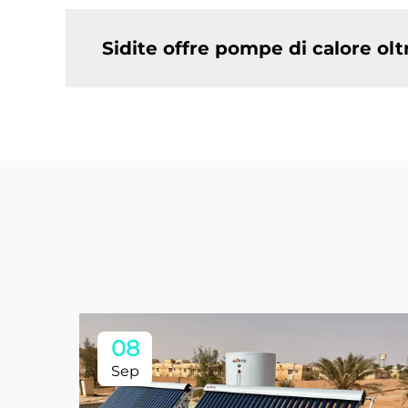
Sidite offre pompe di calore olt
08
Sep