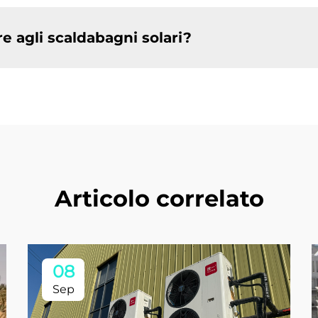
re agli scaldabagni solari?
Articolo correlato
08
Sep