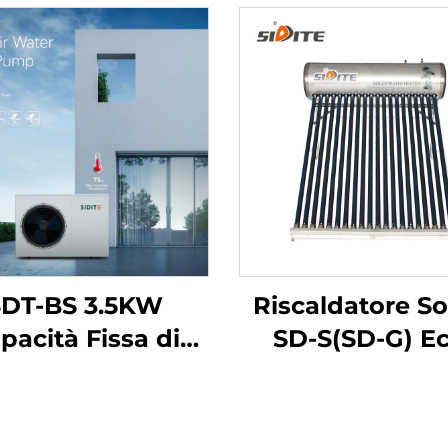
SDT-BS 3.5KW
Riscaldatore So
pacità Fissa di
SD-S(SD-G) E
iscaldamento
friendly Econo
mpa di Calore
Alta Pressio
Controllata
Poliuretano 