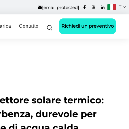
IT
[email protected]
Richiedi un preventivo
arica
Contatto
lettore solare termico:
rbenza, durevole per
e di acqua calda