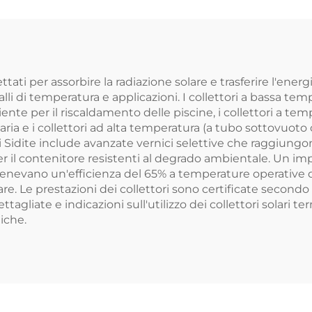
icrocomputer
Pressurizzato 
Temperatura
Alberghi Stacc
'Acqua Efficente
 a 60°C/75°C per
ettati per assorbire la radiazione solare e trasferire l'ene
alli di temperatura e applicazioni. I collettori a bassa t
nte per il riscaldamento delle piscine, i collettori a tem
ria e i collettori ad alta temperatura (a tubo sottovuoto
di Sidite include avanzate vernici selettive che raggiungo
per il contenitore resistenti al degrado ambientale. Un i
ntenevano un'efficienza del 65% a temperature operative 
re. Le prestazioni dei collettori sono certificate secondo 
tagliate e indicazioni sull'utilizzo dei collettori solari 
iche.