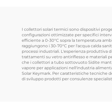
Pressione Indiretto
M
All'aperto Serbatoio
Freestanding
dell
fino
I collettori solari termici sono dispositivi prog
configurazioni ottimizzate per specifici interv
efficiente a 0-30°C sopra la temperatura ambie
raggiungono i 30-70°C per l'acqua calda sanita
processi industriali. L'esperienza produttiva 
trattamenti su vetro antiriflesso e materiali 
che i collettori a tubo sottovuoto Sidite ma
vapore per applicazioni nell'industria alimenta
Solar Keymark. Per caratteristiche tecniche det
di sviluppo prodotti per consulenze specialist