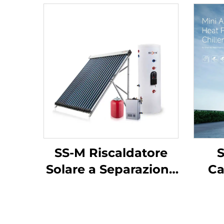
SS-M Riscaldatore
Solare a Separazione
Ca
Controllo Intelligente
R
Scambiatori a Bobina
Po
in Rame sotto