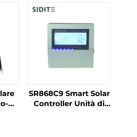
lare
SR868C9 Smart Solar
co-
Controller Unità di
mico
Controllo
ne
Differenziale della
Non
Temperatura per