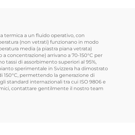
per
Sistemi con 1
ati
Collettore e 1
Serbatoio 4 Relè 5
Parti Riscaldanti
rgia termica a un fluido operativo, con
emperatura (non vetrati) funzionano in modo
peratura media (a piastra piana vetrata)
 o a concentrazione) arrivano a 70-150°C per
no tassi di assorbimento superiori al 95%,
mpianto sperimentale in Svizzera ha dimostrato
di 150°C, permettendo la generazione di
gli standard internazionali tra cui ISO 9806 e
termici, contattare gentilmente il nostro team