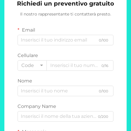
Richiedi un preventivo gratuito
Il nostro rappresentante ti contatterà presto.
Email
0/100
Cellulare
Code
0/16
Nome
0/100
Company Name
0/200