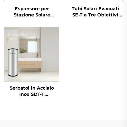
Espansore per
Tubi Solari Evacuati
Stazione Solare
SE-T a Tre Obiettivi
Esterna con Capacità
Sistemi Solari Termici
Termica 0.025
ad Alta Efficienza per
Calcolatore per
Riscaldatori con
Sistemi a Doppio
Tecnologia
Scambiatore di Calore
dell'Università di
in Plastica
Qinghua
Serbatoi in Acciaio
Inox SDT-T
SUS304/316/2205
Serbatoi di Accumulo
per Acqua Calda per
Pompé Termiche e
Collettore Solare