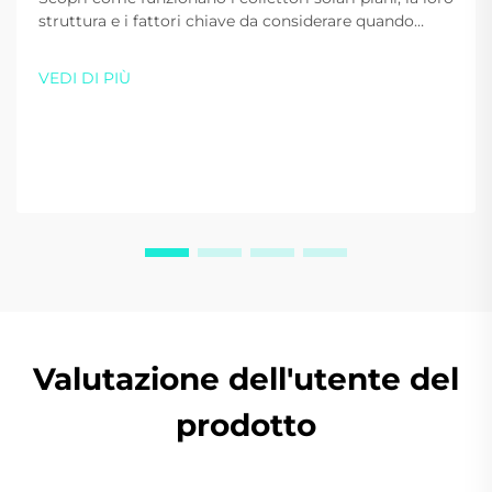
struttura e i fattori chiave da considerare quando
scegli uno per la tua casa o attività. Massimizza
efficienza e risparmi—scarica oggi stesso la nostra
VEDI DI PIÙ
guida gratuita.
Valutazione dell'utente del
prodotto