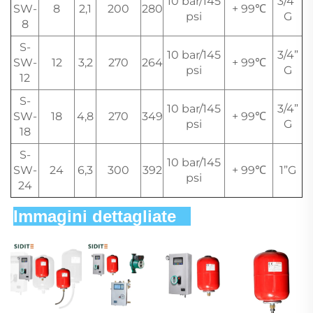
10 bar/145
3/4”
SW-
8
2,1
200
280
+ 99℃
psi
G
8
S-
10 bar/145
3/4”
SW-
12
3,2
270
264
+ 99℃
psi
G
12
S-
10 bar/145
3/4”
SW-
18
4,8
270
349
+ 99℃
psi
G
18
S-
10 bar/145
SW-
24
6,3
300
392
+ 99℃
1”G
psi
24
Immagini dettagliate   