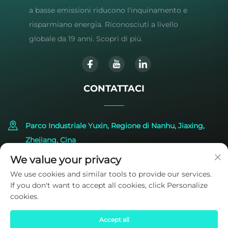
a basse emissioni riducono l'inquinamento e
risparmiano energia. Riconosciuti a livello
globale da 19 anni. Scopri di più.
CONTATTACI
Parco Industriale Yuxin, Regione di Nanhu, Jiaxing,
Zhejiang, Cina
We value your privacy
+86-573-83224422
We use cookies and similar tools to provide our services.
If you don't want to accept all cookies, click Personalize
[email protected]
cookies.
Accept all