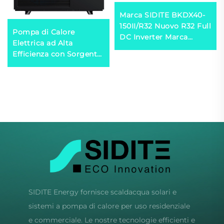
Marca SIDITE BKDX40-
150II/R32 Nuovo R32 Full
Pompa di Calore
DC Inverter Marca
Elettrica ad Alta
Giapponese Con
Efficienza con Sorgente
Tecnologia Inverter +
Aria R290 per un
EVI Pompa di Calore
Utilizzo Domestico
Comfortevole e
Resistente in Metallo
SIDITE Energy fornisce scaldacqua solari e
sistemi a pompa di calore per uso residenziale
e commerciale. Le nostre tecnologie efficienti e