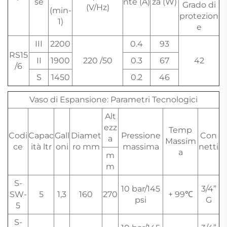
se
nte (A)
za (W)
Grado di
(V/Hz)
(min-
protezion
1)
e
III
2200
0.4
93
RS15
II
1900
220 /50
0.3
67
42
/6
S
1450
0.2
46
Vaso di Espansione: Parametri Tecnologici
Alt
ezz
Temp
Codi
Capac
Gall
Diamet
Pressione
Con
a
Massim
ce
ità ltr
oni
ro mm
massima
netti
a
m
m
S-
10 bar/145
3/4”
SW-
5
1,3
160
270
+ 99℃
psi
G
5
S-