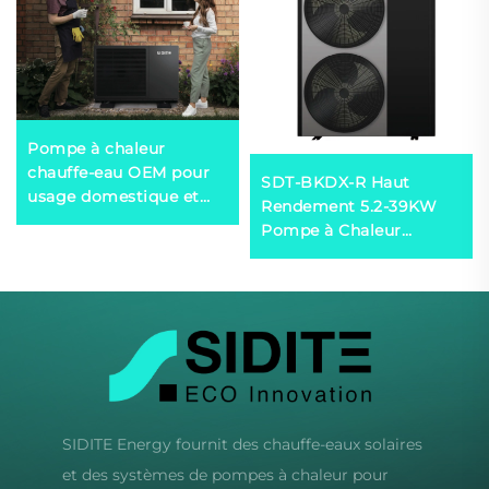
Pompe à chaleur
chauffe-eau OEM pour
SDT-BKDX-R Haut
usage domestique et
Rendement 5.2-39KW
commercial Logo
Pompe à Chaleur
personnalisé Structure
Inverseur 220V/380V
pour système de
Système de
chauffage de piscine -
Refroidissement
R290 R410a R32
Économe en Énergie
pour Maison
Commerciale
SIDITE Energy fournit des chauffe-eaux solaires
et des systèmes de pompes à chaleur pour