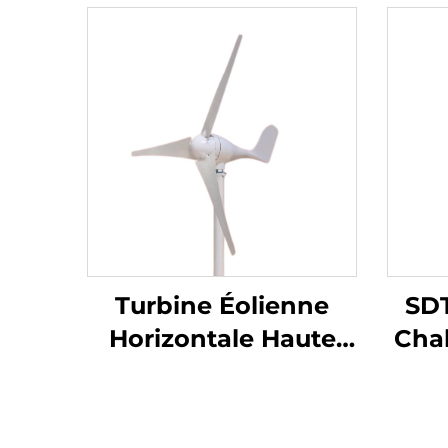
Turbine Éolienne
SD
Horizontale Haute
Cha
Énergie (HAWT)
à H
Faible Bruit
pour
Composants au Sol
le 