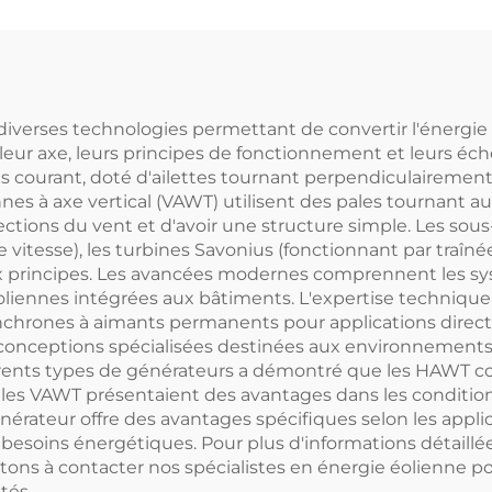
industriel et
rapide échange
commercial,
chaleur no
rigérant R410A,
pressurisé po
acité 8.4-215KW
hôtels en extér
verses technologies permettant de convertir l'énergie ci
leur axe, leurs principes de fonctionnement et leurs éche
s courant, doté d'ailettes tournant perpendiculairement 
nnes à axe vertical (VAWT) utilisent des pales tournant au
ections du vent et d'avoir une structure simple. Les sous
 vitesse), les turbines Savonius (fonctionnant par traîné
 principes. Les avancées modernes comprennent les sys
oliennes intégrées aux bâtiments. L'expertise technique
chrones à aimants permanents pour applications direct-
conceptions spécialisées destinées aux environnements u
férents types de générateurs a démontré que les HAWT 
e les VAWT présentaient des avantages dans les conditio
rateur offre des avantages spécifiques selon les applic
s besoins énergétiques. Pour plus d'informations détaillé
vitons à contacter nos spécialistes en énergie éolienne
tés.