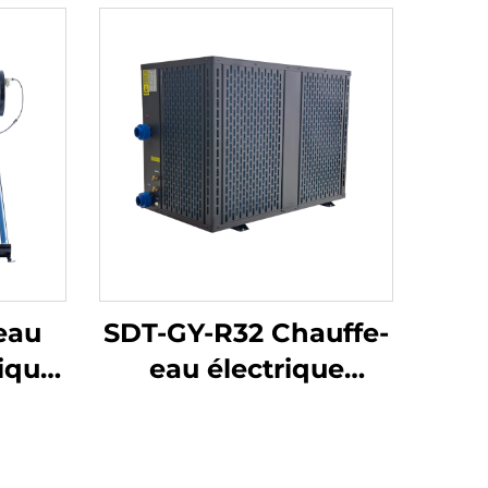
eau
SDT-GY-R32 Chauffe-
ique
eau électrique
rvoir
écologique 3KW à
s
inversion DC haute
fage
efficacité pour