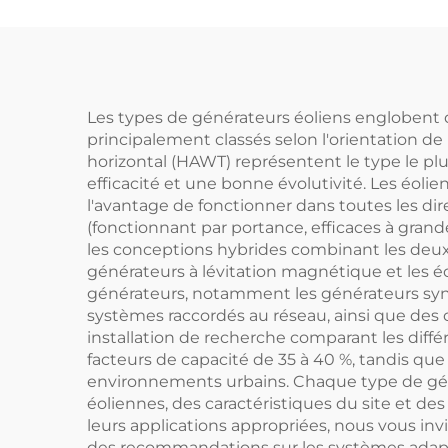
Éoliennes à Grande
Échelle pour
Montagnes/En Mer
Réf
Cap
Les types de générateurs éoliens englobent di
principalement classés selon l'orientation de 
horizontal (HAWT) représentent le type le plu
efficacité et une bonne évolutivité. Les éolie
l'avantage de fonctionner dans toutes les dir
(fonctionnant par portance, efficaces à grande
les conceptions hybrides combinant les deux
générateurs à lévitation magnétique et les é
générateurs, notamment les générateurs syn
systèmes raccordés au réseau, ainsi que des 
installation de recherche comparant les dif
facteurs de capacité de 35 à 40 %, tandis qu
environnements urbains. Chaque type de géné
éoliennes, des caractéristiques du site et de
leurs applications appropriées, nous vous in
des recommandations sur les systèmes adap