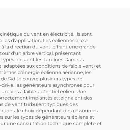
ur de
systèmes de piscine
n
ur
ieur
nétique du vent en électricité. Ils sont
lles d'application. Les éoliennes à axe
à la direction du vent, offrant une grande
tour d'un arbre vertical, présentant
-types incluent les turbines Darrieus
e, adaptées aux conditions de faible vent) et
tèmes d'énergie éolienne aérienne, les
 de Sidite couvre plusieurs types de
drive, les générateurs asynchrones pour
rbains à faible potentiel éolien. Une
correctement implantés atteignaient des
ns de vent turbulent typiques des
ations, le choix dépendant des ressources
es sur les types de générateurs éoliens et
 pour une consultation technique complète et