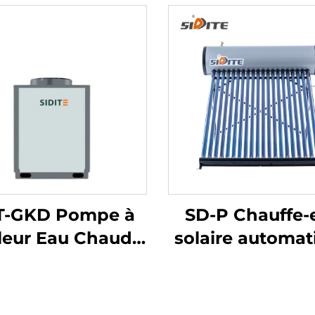
T-GKD Pompe à
SD-P Chauffe-
leur Eau Chaude
solaire automat
aut Rendement
avec double rése
 le chauffage et
intérieur sou
refroidissement
pression chauf