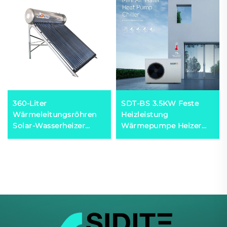
360-Liter
SDT-BS 3.5KW Feste
Wärmeleitungsröhren
Heizleistung
Solar-Wasserheizer
Wärmepumpe Heizer
Hochdruck Export nach
60°C/75°C
Mexiko, Brasilien,
Mikrocomputer-
Spanien, Italien
gesteuert
energieeffizientes
Wasser für