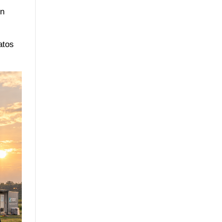
ón
atos