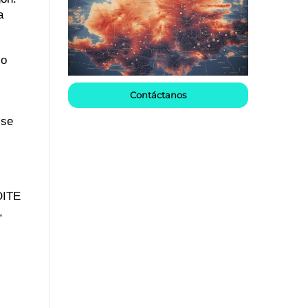
a
lo
Contáctanos
 se
DITE
,