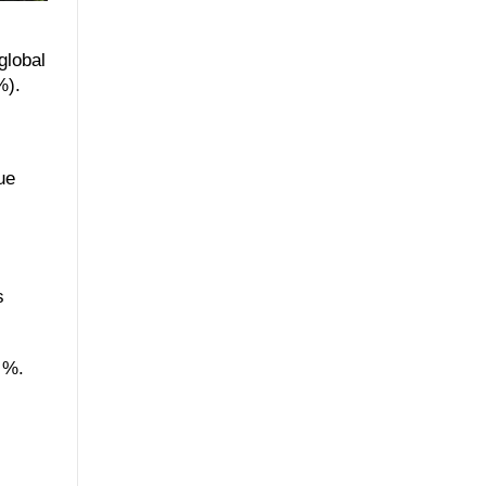
global
%).
ue
s
 %.