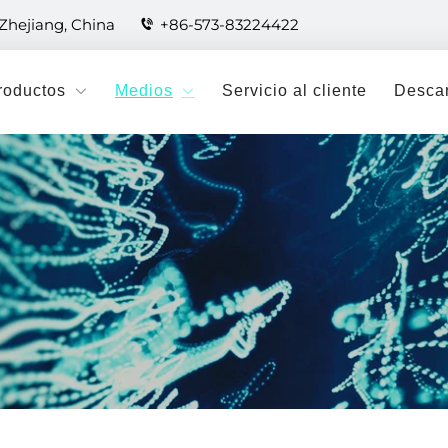
 Zhejiang, China
+86-573-83224422
roductos
Medios
Servicio al cliente
Desca