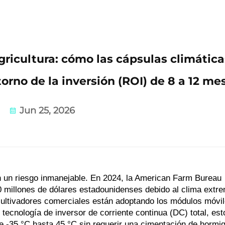
gricultura: cómo las cápsulas climática
rno de la inversión (ROI) de 8 a 12 me
Jun 25, 2026
 en un riesgo inmanejable. En 2024, la American Farm Bureau
0 millones de dólares estadounidenses debido al clima extr
 cultivadores comerciales están adoptando los módulos móvi
 tecnología de inversor de corriente continua (DC) total, est
 -35 °C hasta 45 °C sin requerir una cimentación de hormi