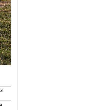
el
te