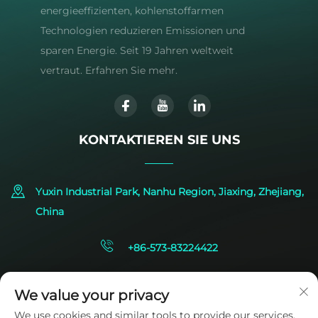
energieeffizienten, kohlenstoffarmen
Technologien reduzieren Emissionen und
sparen Energie. Seit 19 Jahren weltweit
vertraut. Erfahren Sie mehr.
KONTAKTIEREN SIE UNS
Yuxin Industrial Park, Nanhu Region, Jiaxing, Zhejiang,
China
+86-573-83224422
[email protected]
We value your privacy
We use cookies and similar tools to provide our services.