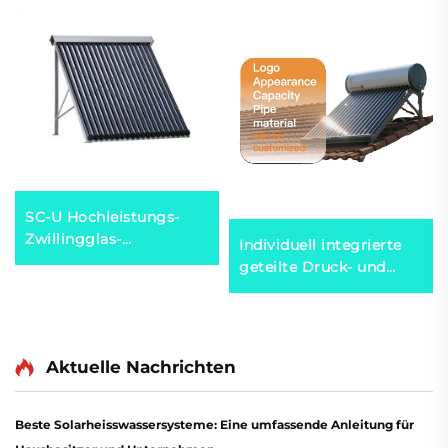
SC-U Hochleistungs-
Zwillingglas-
Individuell integrierte
Vakuumpatroben-
geteilte Druck- und
Solarkollektor
nicht unter Druck
Umweltfreundlicher
stehende Flachplatten-
Aluminiumlegierungs-
Vakuumpfannen-
Manifold-Gestell für
Solarthermseystem für
Aktuelle Nachrichten
Solarheißwasserboiler
Heim-, Gewerbe- und
Industrienutzung
Beste Solarheisswassersysteme: Eine umfassende Anleitung für