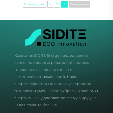
Предыдущий
1
2
3
Следующий
Компания SIDITE Energy предоставляет
солнечные водонагреватели и системы
тепловых насосов для жилых и
коммерческих помещений. Наши
энергоэффективные и низкоуглеродные
технологии уменьшают выбросы и экономят
энергию. Нам доверяют по всему миру уже
19 лет. Узнайте больше.