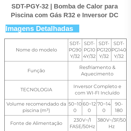
SDT-PGY-32 | Bomba de Calor para 
Piscina com Gás R32 e Inversor DC 
Imagens Detalhadas   
SDT-
SDT-
SDT-
SDT-
Nome do modelo
PG90
PG10
PG120
PG140
Y/32
4Y/32
Y/32
Y/32
Resfriamento &
Função
Aquecimento
Inversor Completo e
TECNOLOGIA
com WI-FI Incluído
Volume recomendado da
50~10
60~12
70~14
90-
piscina (m³)
0
0
0
180
230V~/1
380V~/3F/50
Fonte de Alimentação
FASE/50Hz
Hz