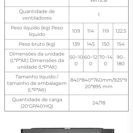
Vertical
Quantidade de
1
ventiladores
Peso líquido (kg) Peso
109
114
119
122.5
líquido
Peso bruto (kg)
139
145
150
154
Dimensões da unidade
50~10
60~12
70~14
90-
(L*P*Alt) Dimensões da
0
0
0
180
unidade (L*P*Alt)
Tamanho líquido /
840*840*760mm/925*9
tamanho de embalagem
20*895 mm
(L*P*Alt)
Quantidade de carga
24/78
(20'GP/40'HQ)