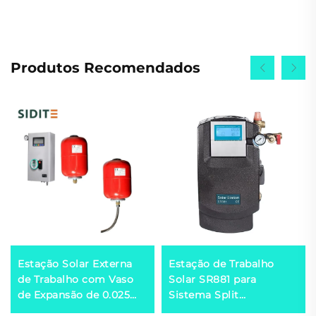
Produtos Recomendados
Estação Solar Externa
Estação de Trabalho
de Trabalho com Vaso
Solar SR881 para
de Expansão de 0.025
Sistema Split
Capacidade Térmica
Pressurizado