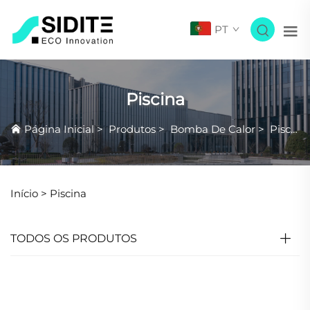
PT
Piscina
Página Inicial
>
Produtos
>
Bomba De Calor
>
Piscina
Início >
Piscina
TODOS OS PRODUTOS