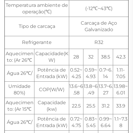
Temperatura ambiente de
(-12℃~43℃)
operação(℃)
Carcaça de Aço
Tipo de carcaça
Galvanizado
Refrigerante
R32
Aquecimen
Capacidade(K
28
32
38.5
42.3
to: (Ar 26℃
W)
Potência de
0.52~
0.59~
0.7~6.
1.11-
Água 26℃/
Entrada (kW)
4.25
4.93
14
7.05
Umidade
13.6~6
13.8~6
13.7~6.
13.98~
COP(W/W)
80%)
.58
.49
27
6.01
Aquecimen
Capacidade
22.5
25.5
31.2
33.9
to: (Ar 15℃
(kw)
Potência de
0.72~
0.83~
0.99~
1.1~7.3
Água 26℃/
Entrada (kW)
4.75
5.45
6.64
8