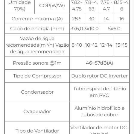
Umidade
7.82~
7.8~4.
7.76~
8.15~4.
COP(W/W)
70%)
4.75
69
4.7
6
Corrente máxima ((A)
28.5
30
14
16
Cabo de energia (mm)
3x6,0
3x10,0
5x6,0
Vazão de água
recomendada(m³/h) Vazão
8~10
10~12
12~14
13~15
de água recomendada
Pressão sonora @1m
46~57dB(A)
Tipo de Compressor
Duplo rotor DC Inverter
Tubo espiral de titânio
Condensador
em PVC
Alumínio hidrofílico e
Cvaperador
tubos de cobre
Ventilador de motor DC-
Tipo de Ventilador