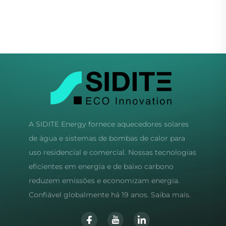
Calculadora para
Sistemas de Trocador
de Calor Duplo em
Material Plástico
A SIDITE Energy fornece aquecedores solares
de água e sistemas de bombas de calor para
uso residencial e comercial. Nossas tecnologias
eficientes em energia e de baixo carbono
reduzem emissões e economizam energia.
Confiável globalmente há 19 anos. Saiba mais.