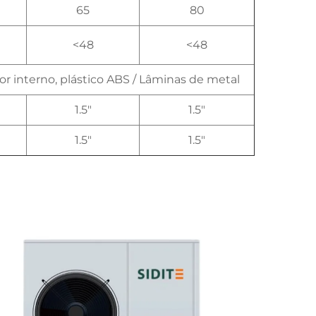
65
80
<48
<48
or interno, plástico ABS / Lâminas de metal
1.5"
1.5"
1.5"
1.5"