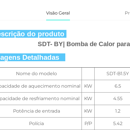
Visão Geral
P
scrição do produto 
SDT- BY| Bomba de Calor para
agens Detalhadas   
Nome do modelo
SDT-B1.5Y
pacidade de aquecimento nominal
KW
6.5
pacidade de resfriamento nominal
KW
4.55
Potência de entrada
KW
1.2
Polícia
P/P
5.42