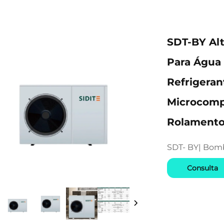
SDT-BY Al
Para Água 
Refrigeran
Microcomp
Rolament
SDT- BY| Bomb
Consulta