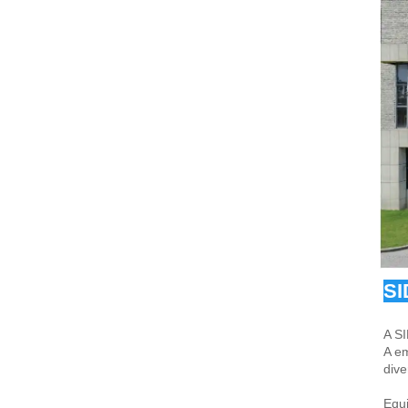
SI
A SI
A em
dive
Equ