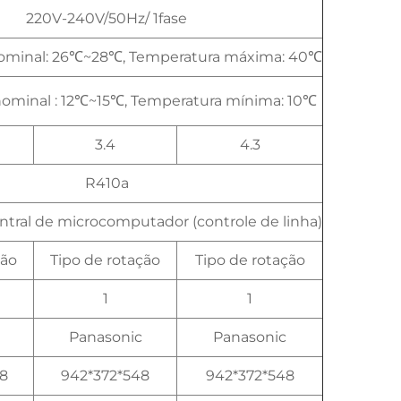
220V-240V/50Hz/ 1fase
ominal: 26℃~28℃, Temperatura máxima: 40℃
ominal : 12℃~15℃, Temperatura mínima: 10℃
3.4
4.3
R410a
ntral de microcomputador (controle de linha)
ção
Tipo de rotação
Tipo de rotação
1
1
Panasonic
Panasonic
8
942*372*548
942*372*548