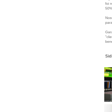
foi 
50% 
Noss
para
Gara
"cli
bené
Sid