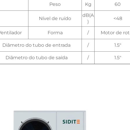
Peso
Kg
60
dB(A
Nível de ruído
<48
)
Ventilador
Forma
/
Motor de rot
Diâmetro do tubo de entrada
/
1.5"
Diâmetro do tubo de saída
/
1.5"