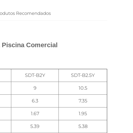
rodutos Recomendados
 Piscina Comercial 
SDT-B2Y
SDT-B2.5Y
9
10.5
6.3
7.35
1.67
1.95
5.39
5.38