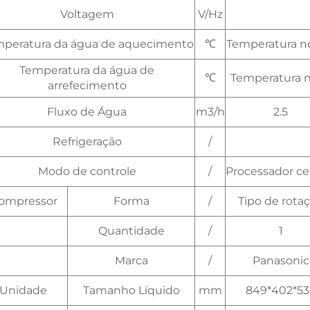
Voltagem
V/Hz
peratura da água de aquecimento
℃
Temperatura n
Temperatura da água de
℃
Temperatura n
arrefecimento
Fluxo de Água
m3/h
2.5
Refrigeração
/
Modo de controle
/
Processador ce
ompressor
Forma
/
Tipo de rota
Quantidade
/
1
Marca
/
Panasonic
Unidade
Tamanho Líquido
mm
849*402*53