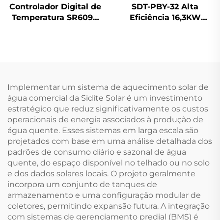
Controlador Digital de
SDT-PBY-32 Alta
Temperatura SR609C
Eficiência 16,3KW
para Sistemas Solares
Aquecedor de Piscina
Pressurizados
R32 Compressor Twin-
Aquecimento em 3
Rotary DC Inverter
Etapas ±2℃ Precisão
Baixo Ruído ABS
Potência de
Bomba de Calor
Aquecimento Auxiliar
Elétrica Residencial
Implementar um sistema de aquecimento solar de
de 2000W
água comercial da Sidite Solar é um investimento
estratégico que reduz significativamente os custos
operacionais de energia associados à produção de
água quente. Esses sistemas em larga escala são
projetados com base em uma análise detalhada dos
padrões de consumo diário e sazonal de água
quente, do espaço disponível no telhado ou no solo
e dos dados solares locais. O projeto geralmente
incorpora um conjunto de tanques de
armazenamento e uma configuração modular de
coletores, permitindo expansão futura. A integração
com sistemas de gerenciamento predial (BMS) é