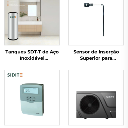
Tanques SDT-T de Aço
Sensor de Inserção
Inoxidável
Superior para
SUS304/316/2205,
Sistemas Solares Não
Tanques de
Pressurizados
Armazenamento de
Monitoramento de
Água Quente para
Nível de Água e
Bomba de Calor,
Temperatura
Coletor Solar
Compatível com
Residencial e
Aquecedores Solares
Comercial
de Água 1/2''