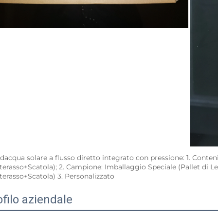
ldacqua solare a flusso diretto integrato con pressione: 1. Conte
terasso+Scatola); 2. Campione: Imballaggio Speciale (Pallet di 
terasso+Scatola) 3. Personalizzato 
ofilo aziendale