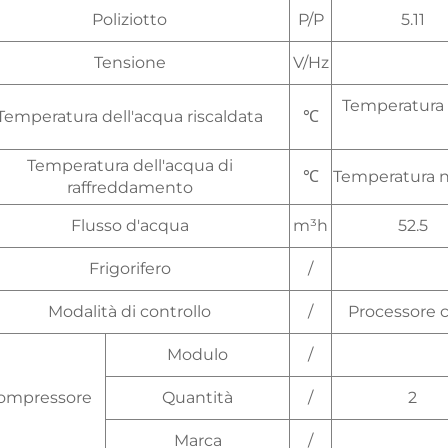
Poliziotto
P/P
5.11
Tensione
V/Hz
Temperatura
Temperatura dell'acqua riscaldata
℃
Temperatura dell'acqua di
℃
Temperatura n
raffreddamento
Flusso d'acqua
m³h
52.5
Frigorifero
/
Modalità di controllo
/
Processore c
Modulo
/
ompressore
Quantità
/
2
Marca
/