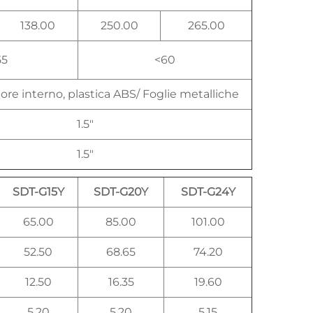
138.00
250.00
265.00
55
<60
ore interno, plastica ABS/ Foglie metalliche
1.5"
1.5"
SDT-G15Y
SDT-G20Y
SDT-G24Y
65.00
85.00
101.00
52.50
68.65
74.20
12.50
16.35
19.60
5.20
5.20
5.15