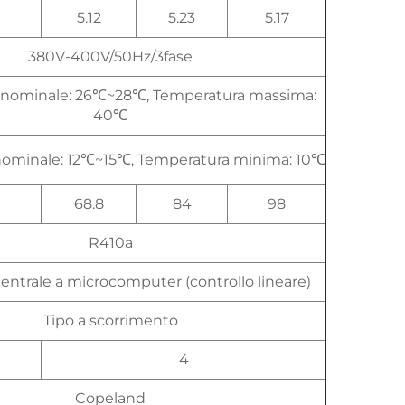
5.12
5.23
5.17
380V-400V/50Hz/3fase
 nominale: 26℃~28℃, Temperatura massima:
40℃
ominale: 12℃~15℃, Temperatura minima: 10℃
68.8
84
98
R410a
entrale a microcomputer (controllo lineare)
Tipo a scorrimento
4
Copeland