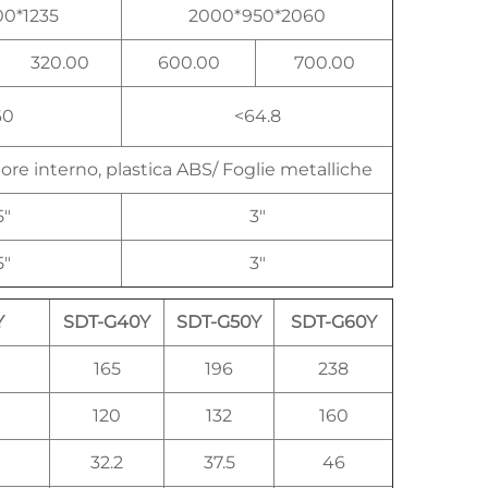
00*1235
2000*950*2060
320.00
600.00
700.00
60
<64.8
ore interno, plastica ABS/ Foglie metalliche
5"
3"
5"
3"
Y
SDT-G40Y
SDT-G50Y
SDT-G60Y
165
196
238
120
132
160
32.2
37.5
46