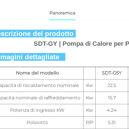
Panoramica
scrizione del prodotto 
SDT-GY | Pompa di Calore per 
magini dettagliate   
Nome del modello
SDT-G5Y
apacità di riscaldamento nominale
Kw
22.5
pacità nominale di raffreddamento
Kw
15.7
Potenza di ingresso KW
Kw
4.24
Poliziotto
P/P
5.31