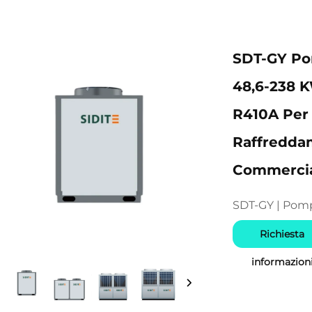
SDT-GY Pom
48,6-238 
R410A Per
Raffreddam
Commercial
SDT-GY | Pomp
Richiesta
informazion