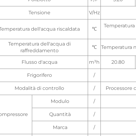
Tensione
V/Hz
Temperatura
Temperatura dell'acqua riscaldata
℃
Temperatura dell'acqua di
℃
Temperatura n
raffreddamento
Flusso d'acqua
m³h
20.80
Frigorifero
/
Modalità di controllo
/
Processore c
Modulo
/
ompressore
Quantità
/
Marca
/