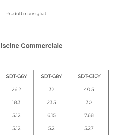
Prodotti consigliati
Piscine Commerciale 
SDT-G6Y
SDT-G8Y
SDT-G10Y
26.2
32
40.5
18.3
23.5
30
5.12
6.15
7.68
5.12
5.2
5.27