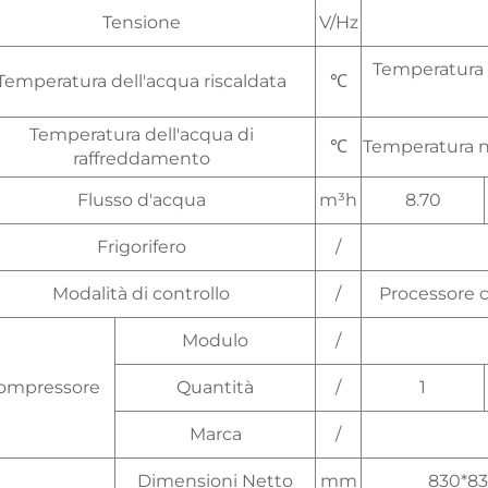
Tensione
V/Hz
Temperatura
Temperatura dell'acqua riscaldata
℃
Temperatura dell'acqua di
℃
Temperatura n
raffreddamento
Flusso d'acqua
m³h
8.70
Frigorifero
/
Modalità di controllo
/
Processore c
Modulo
/
ompressore
Quantità
/
1
Marca
/
Dimensioni Netto
mm
830*83