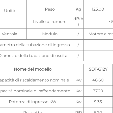
Peso
Kg
125.00
Unità
dB(A
Livello di rumore
<
)
Ventola
Modulo
/
Motore a rot
ametro della tubazione di ingresso
/
Diametro della tubazione di uscita
/
Nome del modello
SDT-G12Y
apacità di riscaldamento nominale
Kw
48.60
pacità nominale di raffreddamento
Kw
37.20
Potenza di ingresso KW
Kw
9.35
Poliziotto
P/P
5.20