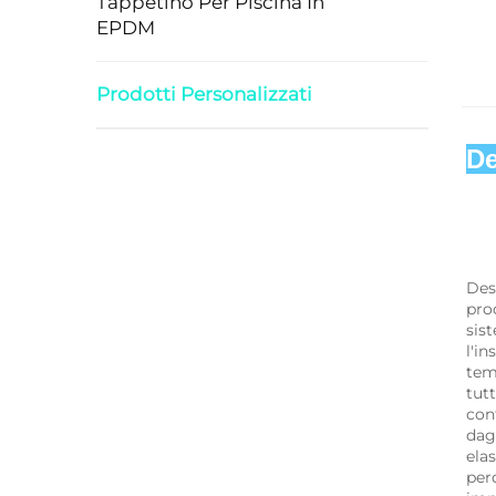
Tappetino Per Piscina In
EPDM
Prodotti Personalizzati
De
Des
pro
sist
l'in
temp
tutt
cont
dag
elas
perd