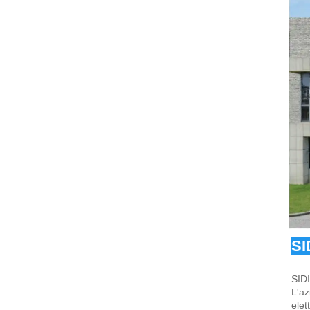
SI
SIDI
L'az
elet