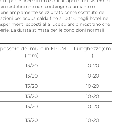
to per le linee di tubazioni all'aperto dei sistemi di 
eri sintetici che non contengono amianto o 
viene ampiamente selezionato come sostituto dei 
azioni per acqua calda fino a 100 °C negli hotel, nei 
i esperimenti esposti alla luce solare dimostrano che 
erie. La durata stimata per le condizioni normali 
pessore del muro in EPDM
Lunghezze(cm
(mm)
)
13/20
10-20
13/20
10-20
13/20
10-20
13/20
10-20
13/20
10-20
13/20
10-20