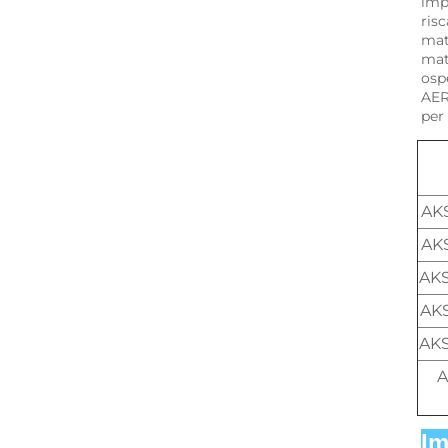
impi
ris
mat
mate
ospe
AER
per 
AKS
AKS
AKS
AKS
AKS
A
Im