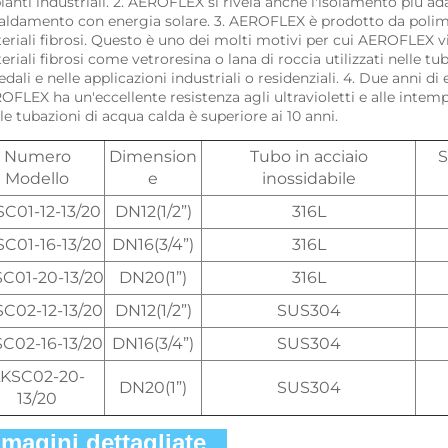
anti industriali. 2. AEROFLEX si rivela anche l'isolamento più adat
caldamento con energia solare. 3. AEROFLEX è prodotto da polim
eriali fibrosi. Questo è uno dei molti motivi per cui AEROFLEX 
riali fibrosi come vetroresina o lana di roccia utilizzati nelle tub
dali e nelle applicazioni industriali o residenziali. 4. Due anni d
OFLEX ha un'eccellente resistenza agli ultravioletti e alle intemp
le tubazioni di acqua calda è superiore ai 10 anni. 
Numero
Dimension
Tubo in acciaio
S
Modello
e
inossidabile
C01-12-13/20
DN12(1/2”)
316L
C01-16-13/20
DN16(3/4”)
316L
C01-20-13/20
DN20(1”)
316L
C02-12-13/20
DN12(1/2”)
SUS304
C02-16-13/20
DN16(3/4”)
SUS304
KSC02-20-
DN20(1”)
SUS304
13/20
magini dettagliate   