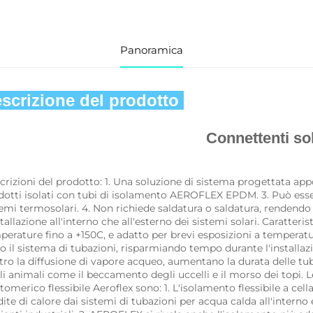
Panoramica
scrizione del prodotto 
Connettenti sol
crizioni del prodotto: 1. Una soluzione di sistema progettata appos
dotti isolati con tubi di isolamento AEROFLEX EPDM. 3. Può esse
emi termosolari. 4. Non richiede saldatura o saldatura, rendendo l'i
stallazione all'interno che all'esterno dei sistemi solari. Caratteris
erature fino a +150C, e adatto per brevi esposizioni a temperature
o il sistema di tubazioni, risparmiando tempo durante l'installazio
ro la diffusione di vapore acqueo, aumentano la durata delle tubaz
li animali come il beccamento degli uccelli e il morso dei topi. L
tomerico flessibile Aeroflex sono: 1. L'isolamento flessibile a cell
ite di calore dai sistemi di tubazioni per acqua calda all'interno ed