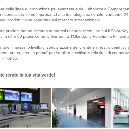
ta della linea di produzione più avanzata e del Laboratorio Comprehens
a riconosciuta come impresa ad alta tecnologia nazionale, vantando 24 
suoi prodotti viene esportato sul mercato internazionale. 
stri prodotti hanno ricevuto numerosi riconoscimenti, tra cui il Solar 
ati in oltre 50 paesi, come la Germania, l'Olanda, la Polonia, la Finlandia, 
ntire il massimo livello di soddisfazione del cliente è il nostro obiettivo 
liente prima, credito prima" per stabilire e coltivare relazioni di coopera
o il mondo. 
ite rende la tua vita verde! 