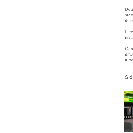
Dota
stat
dei 
I no
invi
Gara
di"c
tutt
Sid