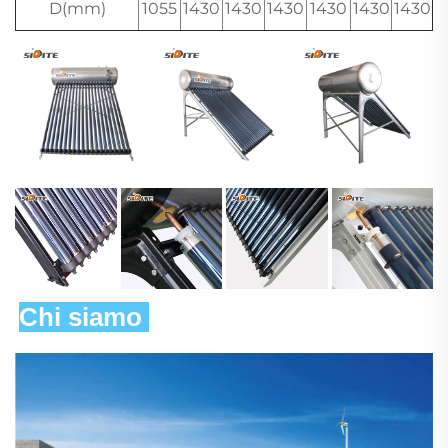
D(mm)
1055
1430
1430
1430
1430
1430
1430
Chi siamo 