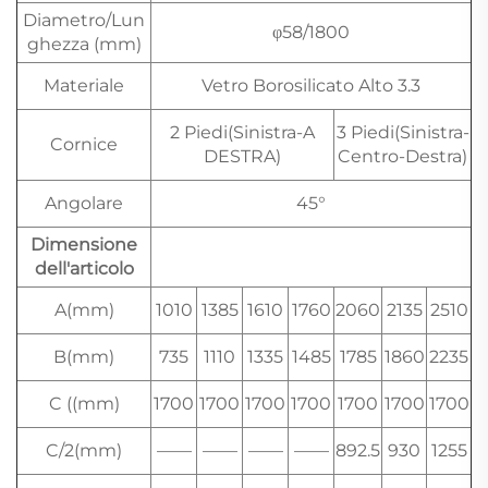
Diametro/Lun
φ58/1800
ghezza (mm)
Materiale
Vetro Borosilicato Alto 3.3
2 Piedi(Sinistra-A
3 Piedi(Sinistra-
Cornice
DESTRA)
Centro-Destra)
Angolare
45°
Dimensione
dell'articolo
A(mm)
1010
1385
1610
1760
2060
2135
2510
B(mm)
735
1110
1335
1485
1785
1860
2235
C ((mm)
1700
1700
1700
1700
1700
1700
1700
C/2(mm)
——
——
——
——
892.5
930
1255