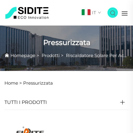
IT
Pressurizzata
Homepage
>
Prodotti
>
Riscaldatore Solare Per Acqua
Home >
Pressurizzata
TUTTI I PRODOTTI