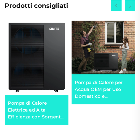
Prodotti consigliati
Pompa di Calore per
Acqua OEM per Uso
Domestico e
Pompa di Calore
Commerciale con Logo
Elettrica ad Alta
Personalizzato per
Efficienza con Sorgente
Sistema di
Aria R290 per un
Riscaldamento della
Utilizzo Domestico
Piscina - R290 R410a
Comfortevole e
R32