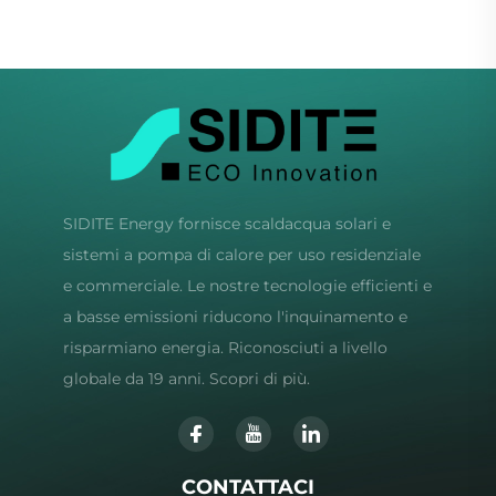
Resistente in Metallo
SIDITE Energy fornisce scaldacqua solari e
sistemi a pompa di calore per uso residenziale
e commerciale. Le nostre tecnologie efficienti e
a basse emissioni riducono l'inquinamento e
risparmiano energia. Riconosciuti a livello
globale da 19 anni. Scopri di più.
CONTATTACI