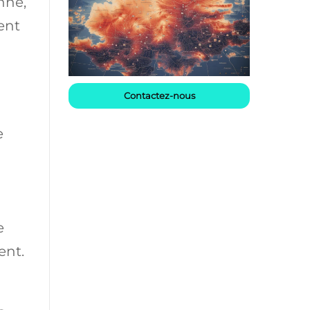
nne,
ent
Contactez-nous
e
e
ent.