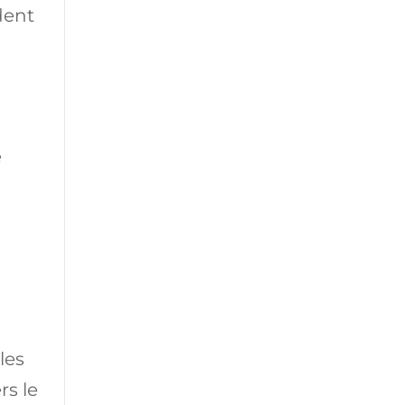
dent
e
les
rs le