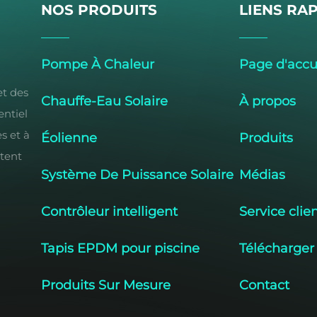
NOS PRODUITS
LIENS RA
Pompe À Chaleur
Page d'accu
et des
Chauffe-Eau Solaire
À propos
ntiel
s et à
Éolienne
Produits
ttent
Système De Puissance Solaire
Médias
Contrôleur intelligent
Service clie
Tapis EPDM pour piscine
Télécharger
Produits Sur Mesure
Contact