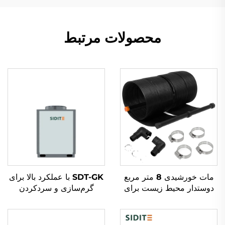
محصولات مرتبط
مات خورشیدی 8 متر مربع
SDT-GK با عملکرد بالا برای
دوستدار محیط زیست برای
گرم‌سازی و سردکردن
جذب انرژی خورشیدی با ماده
صنعتی و تجاری با ظرفیت
رubber بیرونی برای
8.4-215KW، مواد مذاب
گرمایش آب
R410A، دستگاه گرم‌کننده