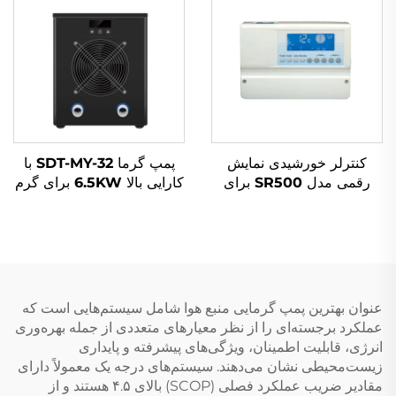
آب مخابره
کنترلر خورشیدی نمایش
پمپ گرما SDT-MY-32 با
رقمی مدل SR500 برای
کارایی بالا 6.5KW برای گرم
سیستم‌های بدون فشار
کردن حمام سباحی با عملکرد
بارگذاری آب دستی/خودکار
آرام، مواد مبرد R32،
زمان‌بندی گرم شدن حفاظت
صرفه‌جویی در انرژی، نویز
از 18 نوع مشکل
کم و بودن قاب فولاد سربار
شده برای ...
عنوان بهترین پمپ گرمایی منبع هوا شامل سیستم‌هایی است که
عملکرد برجسته‌ای را از نظر معیارهای متعددی از جمله بهره‌وری
انرژی، قابلیت اطمینان، ویژگی‌های پیشرفته و پایداری
زیست‌محیطی نشان می‌دهند. سیستم‌های درجه یک معمولاً دارای
مقادیر ضریب عملکرد فصلی (SCOP) بالای ۴.۵ هستند و از