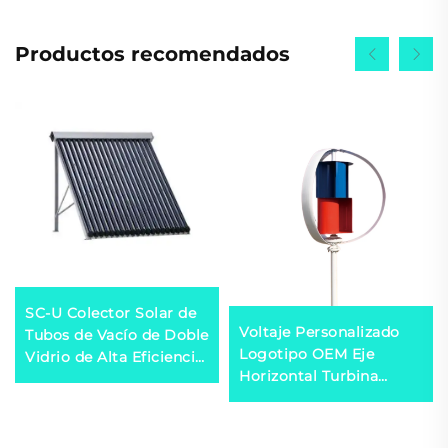
Productos recomendados
SC-U Colector Solar de
Voltaje Personalizado
Tubos de Vacío de Doble
Logotipo OEM Eje
Vidrio de Alta Eficiencia
Horizontal Turbina
Porta-Colectores de
Eólica Generador 100W-
Aleación de Aluminio
50kW Sistema de
Ecológico para
Energía Eólica Fuera de
Calentador de Agua