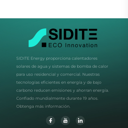
Red con Logotipo
Solar
SIDITE Energy proporciona calentadores
solares de agua y sistemas de bomba de calor
para uso residencial y comercial. Nuestras
tecnologías eficientes en energía y de bajo
carbono reducen emisiones y ahorran energía.
Confiado mundialmente durante 19 años.
Obtenga más información.