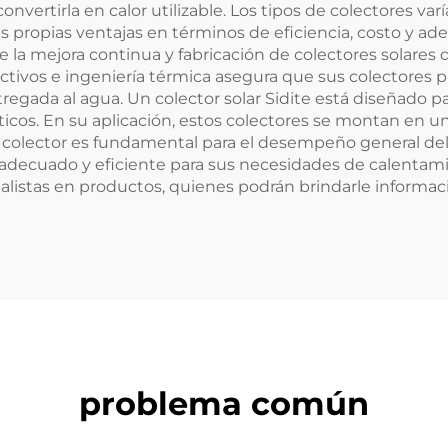
convertirla en calor utilizable. Los tipos de colectores v
teligente para
 propias ventajas en términos de eficiencia, costo y adec
neración Eólica
la mejora continua y fabricación de colectores solares d
ctivos e ingeniería térmica asegura que sus colectores p
egada al agua. Un colector solar Sidite está diseñado par
cos. En su aplicación, estos colectores se montan en una
l colector es fundamental para el desempeño general del 
 adecuado y eficiente para sus necesidades de calentami
ialistas en productos, quienes podrán brindarle informa
problema común