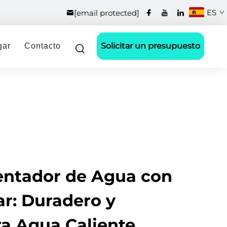
ES
[email protected]
Solicitar un presupuesto
gar
Contacto
entador de Agua con
ar: Duradero y
ra Agua Caliente