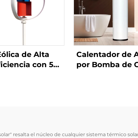
Eólica de Alta
Calentador de 
ficiencia con 5
por Bomba de C
as HAWT Turbina
Comercial SDT-
ólica Ligera y
de 150L-500L
Duradera de
Capacidad Efici
minio Fundido a
en Energía c
Presión con
Tanque Intern
ecnología de
Chapa Galvani
Seguimiento
SPCC para Hog
lar" resalta el núcleo de cualquier sistema térmico solar