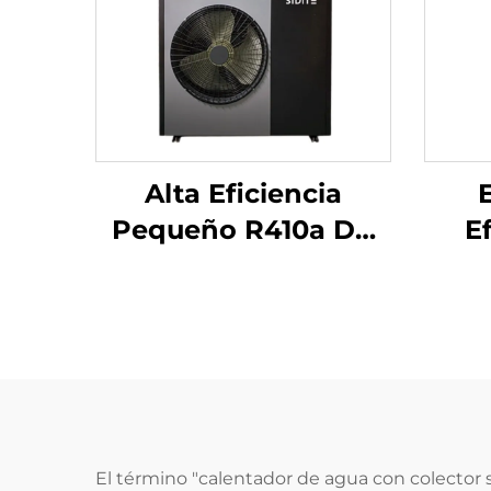
Alta Eficiencia
Pequeño R410a DC
E
Inverter Bomba de
Asp
Calor Calentador de
E
Agua Agua Caliente
Doméstica Solar para
Alu
Hoteles Libre de Pie
T
El término "calentador de agua con colector so