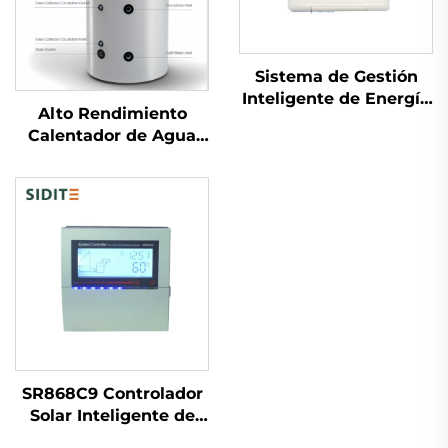
Sistema de Gestión
Inteligente de Energía
Alto Rendimiento
Solar Control
Calentador de Agua
Automático por
Solar Grande
Diferencial de
Capacidad SP-T
Temperatura (Ton/Toff)
Almacenamiento
Bomba de Calentador
Presurizado Colección
de Agua Piezas
de Calor Multiusos
para Hoteles Libre de
Pie
SR868C9 Controlador
Solar Inteligente de
Temperatura