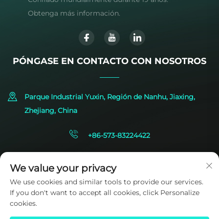
Obtenga más información.
PÓNGASE EN CONTACTO CON NOSOTROS
Parque Industrial Yuxin, Región de Nanhu, Jiaxing,
Zhejiang, China
+86-573-83224422
[email protected]
We value your privacy
We use cookies and similar tools to provide our services.
If you don't want to accept all cookies, click Personalize
cookies.