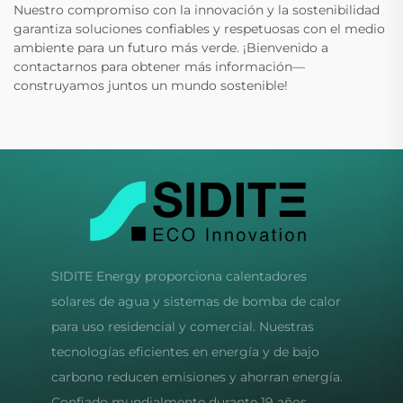
Nuestro compromiso con la innovación y la sostenibilidad
garantiza soluciones confiables y respetuosas con el medio
ambiente para un futuro más verde. ¡Bienvenido a
contactarnos para obtener más información—
construyamos juntos un mundo sostenible!
SIDITE Energy proporciona calentadores
solares de agua y sistemas de bomba de calor
para uso residencial y comercial. Nuestras
tecnologías eficientes en energía y de bajo
carbono reducen emisiones y ahorran energía.
Confiado mundialmente durante 19 años.