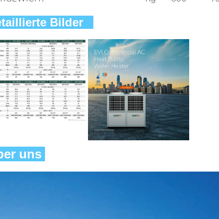
taillierte Bilder   
er uns 