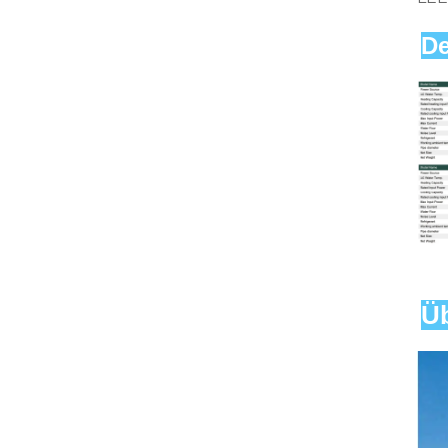
De
Üb