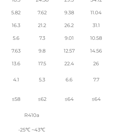
5.82
7.62
9.38
11.04
16.3
21.2
26.2
31.1
5.6
7.3
9.01
10.58
7.63
9.8
12.57
14.56
13.6
17.5
22.4
26
4.1
5.3
6.6
7.7
≤58
≤62
≤64
≤64
R410a
-25℃ ~43℃