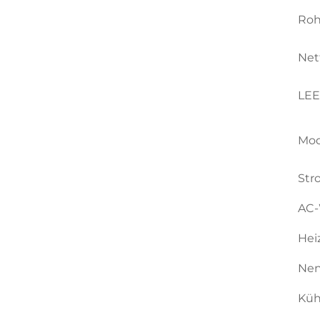
Roh
Net
LE
Mod
Str
AC-
Hei
Nen
Küh