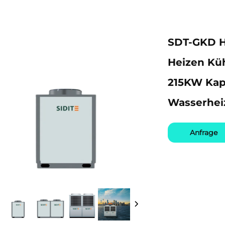
SDT-GKD H
Heizen Küh
215KW Ka
Wasserhei
Anfrage