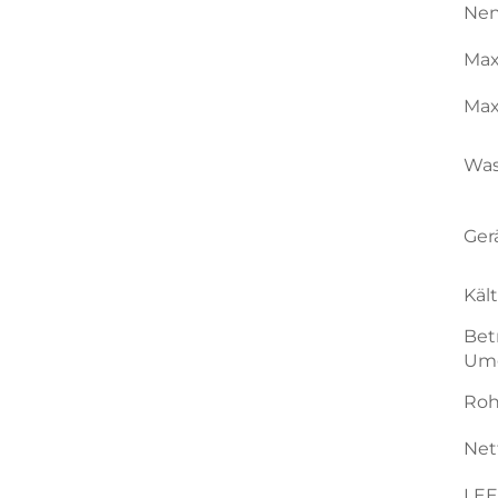
Nen
Max
Max
Was
Ger
Käl
Bet
Umg
Roh
Net
LE