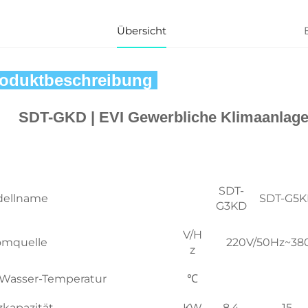
Übersicht
oduktbeschreibung 
SDT-GKD | 
EVI Gewerbliche Klimaanlag
SDT-
ellname
SDT-G5
G3KD
V/H
omquelle
220V/50Hz~38
z
Wasser-Temperatur
℃
zkapazität
KW
8.4
15