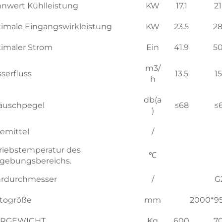
nwert Kühlleistung
KW
17.1
21
imale Eingangswirkleistung
KW
23.5
28
imaler Strom
Ein
41.9
50
m3/
serfluss
13.5
15
h
db(a
äuschpegel
≤68
≤
)
temittel
/
riebstemperatur des
℃
ebungsbereichs.
rdurchmesser
/
G
togröße
mm
2000*9
ERGEWICHT
Kg
600
7