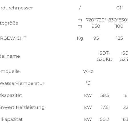
rdurchmesser
/
G1"
m
720*720*
830*830*
togröße
m
930
100
ERGEWICHT
Kg
95
125
SDT-
SD
ellname
G20KD
G2
omquelle
V/Hz
Wasser-Temperatur
℃
zkapazität
KW
58.5
6
nwert Heizleistung
KW
17.8
22
lkapazität
KW
50.2
63