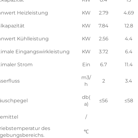
nwert Heizleistung
KW
2.79
4.69
lkapazität
KW
7.84
12.8
nwert Kühlleistung
KW
2.56
4.4
imale Eingangswirkleistung
KW
3.72
6.4
imaler Strom
Ein
6.7
11.4
m3/
serfluss
2
3.4
h
db(
äuschpegel
≤56
≤58
a)
temittel
/
riebstemperatur des
℃
ebungsbereichs.