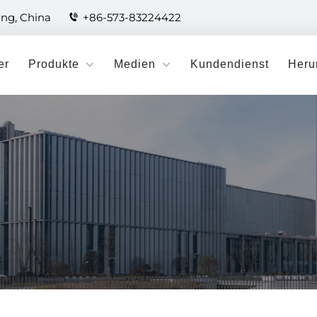
ang, China
+86-573-83224422
er
Produkte
Medien
Kundendienst
Heru