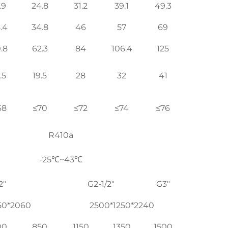
.9
24.8
31.2
39.1
49.3
.4
34.8
46
57
69
.8
62.3
84
106.4
125
.5
19.5
28
32
41
68
≤70
≤72
≤74
≤76
R410a
-25℃~43℃
2"
G2-1/2"
G3"
50*2060
2500*1250*2240
00
850
1150
1350
1500