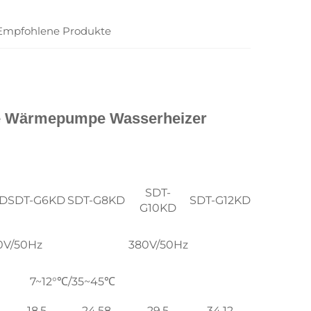
Empfohlene Produkte
e Wärmepumpe Wasserheizer 
SDT-
KD
SDT-G6KD
SDT-G8KD
SDT-G12KD
G10KD
0V/50Hz
380V/50Hz
7~12°℃/35~45℃
18.5
24.58
29.5
34.12