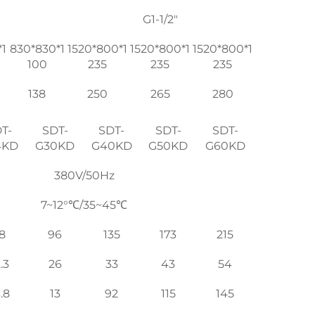
G1-1/2"
1
830*830*1
1520*800*1
1520*800*1
1520*800*1
100
235
235
235
138
250
265
280
T-
SDT-
SDT-
SDT-
SDT-
4KD
G30KD
G40KD
G50KD
G60KD
380V/50Hz
7~12°℃/35~45℃
8
96
135
173
215
.3
26
33
43
54
.8
13
92
115
145