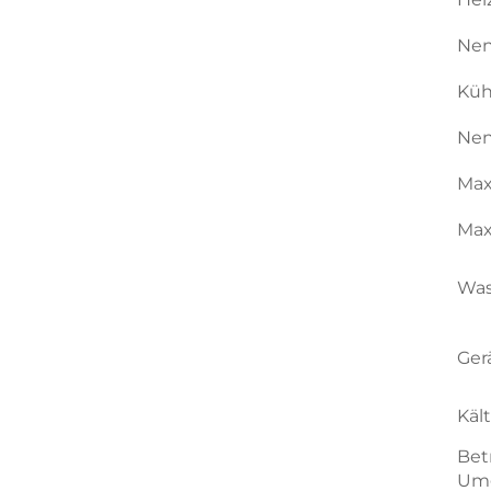
Nen
Küh
Nen
Max
Max
Was
Ger
Käl
Bet
Umg