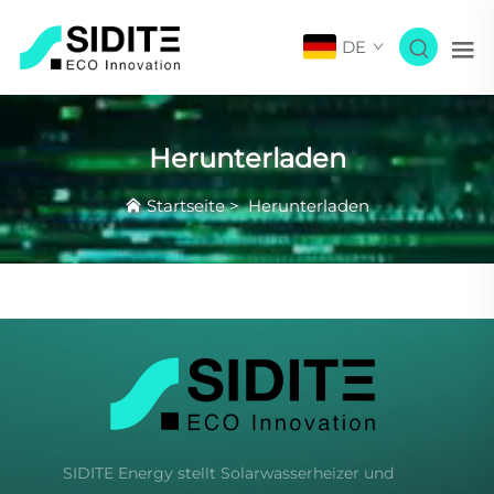
DE
Herunterladen
Startseite
>
Herunterladen
SIDITE Energy stellt Solarwasserheizer und