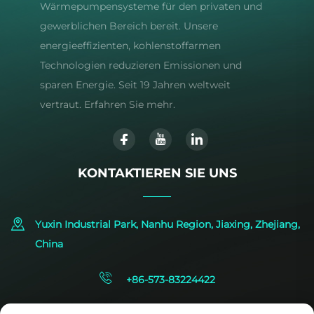
Wärmepumpensysteme für den privaten und
gewerblichen Bereich bereit. Unsere
energieeffizienten, kohlenstoffarmen
Technologien reduzieren Emissionen und
sparen Energie. Seit 19 Jahren weltweit
vertraut. Erfahren Sie mehr.
KONTAKTIEREN SIE UNS
Yuxin Industrial Park, Nanhu Region, Jiaxing, Zhejiang,
China
+86-573-83224422
[email protected]